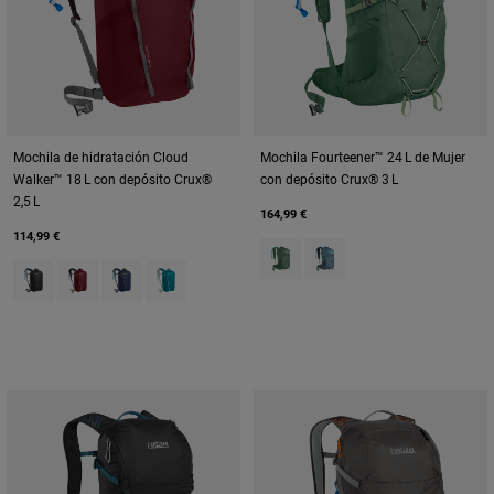
Mochila de hidratación Cloud
Mochila Fourteener™ 24 L de Mujer
Walker™ 18 L con depósito Crux®
con depósito Crux® 3 L
2,5 L
164,99 €
114,99 €
Product swatch type of Sage G
Product swatch type of Sm
Product swatch type of Black.
Product swatch type of Cabernet.
Product swatch type of Navy.
Product swatch type of Tahitian Tide.