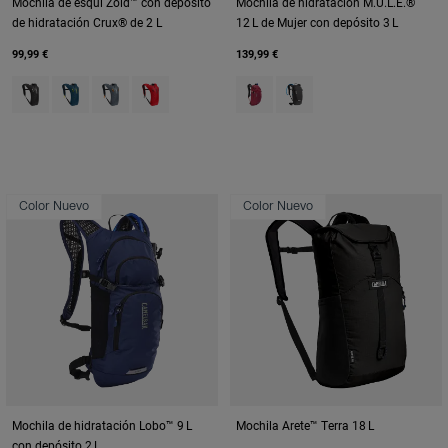
Mochila de esquí Zoid™ con depósito
Mochila de hidratación M.U.L.E.®
de hidratación Crux® de 2 L
12 L de Mujer con depósito 3 L
99,99 €
139,99 €
Product swatch type of Black/White.
Product swatch type of Deep Blue.
Product swatch type of Grey/Orange.
Product swatch type of Scarlet Red.
Product swatch type of Berry.
Product swatch type of Bl
Color Nuevo
Color Nuevo
Mochila de hidratación Lobo™ 9 L
Mochila Arete™ Terra 18 L
con depósito 2 L