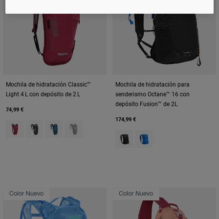
Mochila de hidratación Classic™
Mochila de hidratación para
Light 4 L con depósito de 2 L
senderismo Octane™ 16 con
depósito Fusion™ de 2L
74,99 €
174,99 €
Product swatch type of Berry.
Product swatch type of Black.
Product swatch type of Gibraltar Navy/Black.
Product swatch type of Gunmetal/Hydro.
Product swatch type of Black/Ap
Product swatch type of Ro
Color Nuevo
Color Nuevo