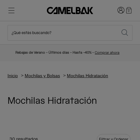
Iniciar sesi
0
¿Qué estás buscando?
Ciclismo
Blog
Destacados
Novedades
Rebajas de Verano - Últimos días - Hasta -40% -
Comprar ahora
Best Sellers
Running
Sobre Nosotros
Colección Niños
Inicio
Mochilas y Bolsas
Mochilas Hidratación
Senderismo
Adiós a los desechables
Mochilas Hidratación
Mochilas Hidratación
Chalecos Hidratación
Esquí y snowboard
Nuestra misión
Bidones
Botellas
30 resultados
Filtrar y Ordenar