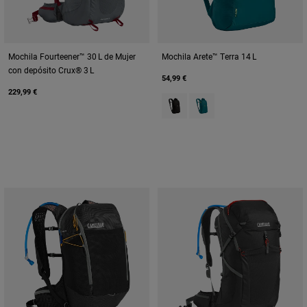
Mochila Fourteener™ 30 L de Mujer
Mochila Arete™ Terra 14 L
con depósito Crux® 3 L
54,99 €
229,99 €
Product swatch type of Black.
Product swatch type of De