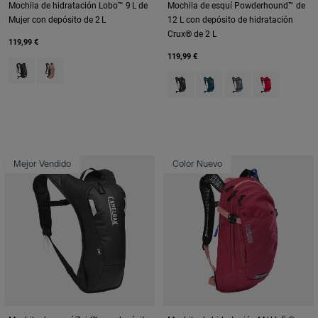
Mochila de hidratación Lobo™ 9 L de
Mochila de esquí Powderhound™ de
Mujer con depósito de 2 L
12 L con depósito de hidratación
Crux® de 2 L
119,99 €
119,99 €
Product swatch type of Black/Charcoal Grey.
Product swatch type of Blush Pink.
Product swatch type of Black/W
Product swatch type of D
Product swatch typ
Product swatc
Mejor Vendido
Color Nuevo