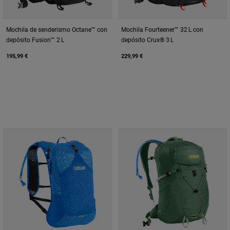
Mochila de senderismo Octane™ con
Mochila Fourteener™ 32 L con
depósito Fusion™ 2 L
depósito Crux® 3 L
195,99 €
229,99 €