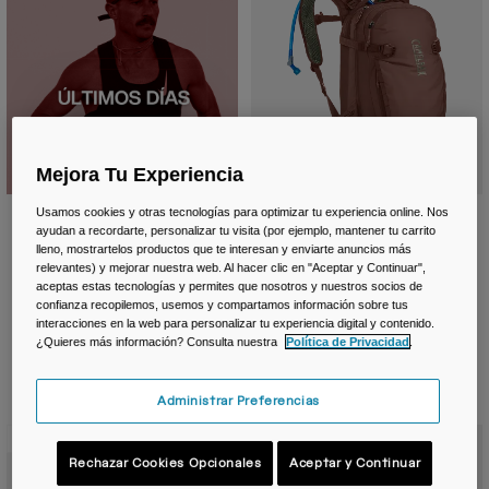
Mejora Tu Experiencia
Usamos cookies y otras tecnologías para optimizar tu experiencia online. Nos
Mochila H.A.W.G.® MTB de 20L con
ayudan a recordarte, personalizar tu visita (por ejemplo, mantener tu carrito
depósito de 3L
lleno, mostrartelos productos que te interesan y enviarte anuncios más
relevantes) y mejorar nuestra web. Al hacer clic en "Aceptar y Continuar",
199,99 €
aceptas estas tecnologías y permites que nosotros y nuestros socios de
Product swatch type of Asphalt
Product swatch type of B
Product swatch typ
confianza recopilemos, usemos y compartamos información sobre tus
interacciones en la web para personalizar tu experiencia digital y contenido.
¿Quieres más información? Consulta nuestra
Política de Privacidad
.
Administrar Preferencias
Color Nuevo
Rechazar Cookies Opcionales
Aceptar y Continuar