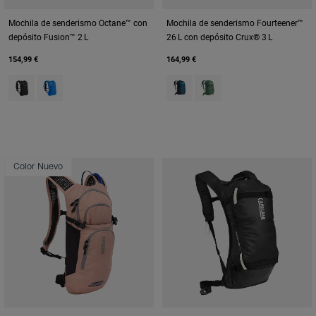
Mochila de senderismo Octane™ con
Mochila de senderismo Fourteener™
depósito Fusion™ 2 L
26 L con depósito Crux® 3 L
154,99 €
164,99 €
Product swatch type of Black/Apricot.
Product swatch type of Royal Blue.
Product swatch type of Gibralta
Product swatch type of S
Color Nuevo