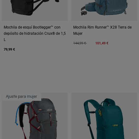
Mochila de esquí Bootlegger™ con
Mochila Rim Runner™ X28 Terra de
depósito de hidratación Crux® de 1,5
Mujer
L
Price reduced from
to
144,99 €
101,49 €
79,99 €
Ajuste para mujer