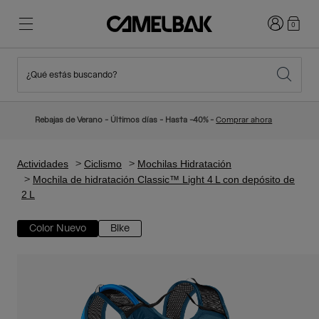
Iniciar sesi
0
¿Qué estás buscando?
Ciclismo
Blog
Destacados
Novedades
Rebajas de Verano - Últimos días - Hasta -40% -
Comprar ahora
Best Sellers
Running
Sobre Nosotros
Colección Niños
Actividades
Ciclismo
Mochilas Hidratación
Mochila de hidratación Classic™ Light 4 L con depósito de
2 L
Senderismo
Adiós a los desechables
Mochilas Hidratación
Color Nuevo
Bike
Chalecos Hidratación
Esquí y snowboard
Nuestra misión
Bidones
Botellas