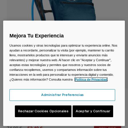
Viajar y estilo de vida
Partners
Tazas y Vasos
Riñoneras
Mejora Tu Experiencia
Bolsas Bici
Usamos cookies y otras tecnologías para optimizar tu experiencia online. Nos
Bolsas Hidratación
ayudan a recordarte, personalizar tu visita (por ejemplo, mantener tu carrito
lleno, mostrartelos productos que te interesan y enviarte anuncios más
relevantes) y mejorar nuestra web. Al hacer clic en "Aceptar y Continuar",
Accessorios
aceptas estas tecnologías y permites que nosotros y nuestros socios de
confianza recopilemos, usemos y compartamos información sobre tus
interacciones en la web para personalizar tu experiencia digital y contenido.
Ver todo
¿Quieres más información? Consulta nuestra
Política de Privacidad
.
Administrar Preferencias
Mochila de hidratación Classic™ Light 4 L
con depósito de 2 L
Rechazar Cookies Opcionales
Aceptar y Continuar
N.º de artículo
38603-D18-OS