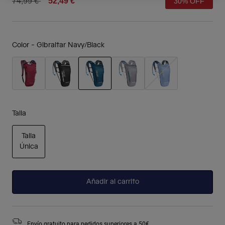
Price reduced from
to
74,99 €
52,49 €
30% OFF
Color -
Gibraltar Navy/Black
seleccionado
Talla
Talla
Única
seleccionado
Añadir al carrito
Envío gratuito para pedidos superiores a 50€