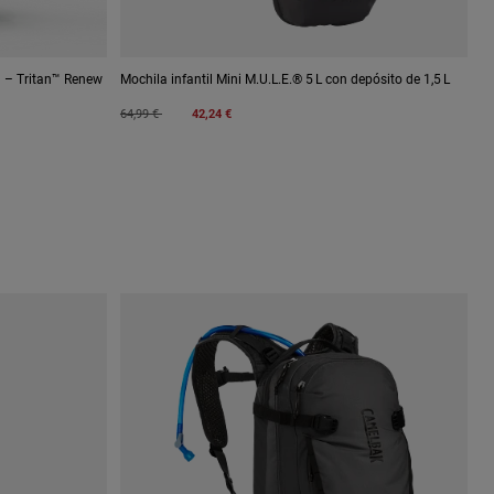
ml – Tritan™ Renew
Mochila infantil Mini M.U.L.E.® 5 L con depósito de 1,5 L
Price reduced from
to
64,99 €
42,24 €