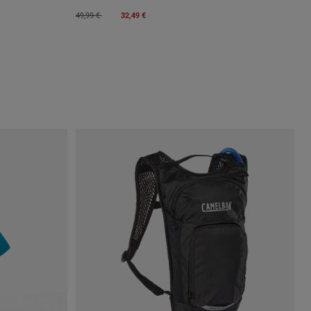
Price reduced from
to
49,99 €
32,49 €