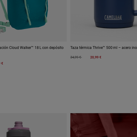
ación Cloud Walker™ 18 L con depósito
Taza térmica Thrive™ 500 ml – acero ino
Price reduced from
to
34,99 €
20,99 €
 €