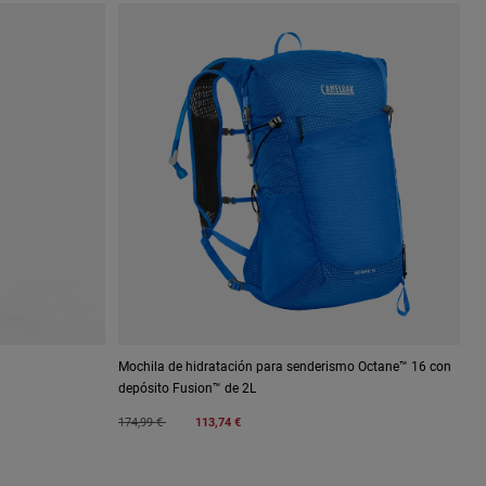
Mochila de hidratación para senderismo Octane™ 16 con
depósito Fusion™ de 2L
Price reduced from
to
174,99 €
113,74 €