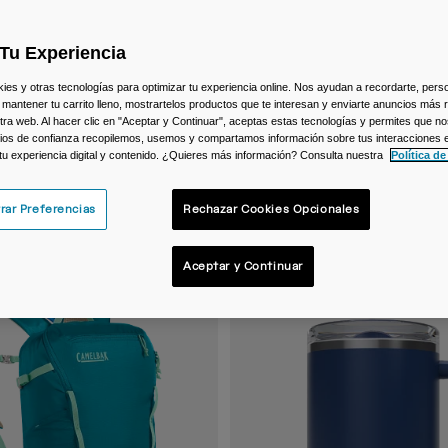
Tu Experiencia
s y otras tecnologías para optimizar tu experiencia online. Nos ayudan a recordarte, person
 mantener tu carrito lleno, mostrartelos productos que te interesan y enviarte anuncios más 
ra web. Al hacer clic en "Aceptar y Continuar", aceptas estas tecnologías y permites que no
ios de confianza recopilemos, usemos y compartamos información sobre tus interacciones 
 tu experiencia digital y contenido. ¿Quieres más información? Consulta nuestra
Política de
rar Preferencias
Rechazar Cookies Opcionales
Aceptar y Continuar