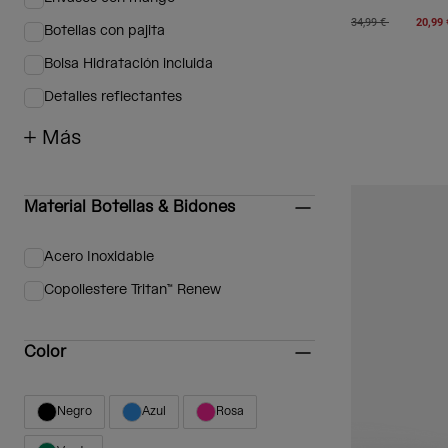
Afinar por Características: Envases con mango
Price reduced from
to
34,99 €
20,99 
Botellas con pajita
Afinar por Características: Botellas con pajita
Bolsa Hidratación incluida
Afinar por Características: Bolsa Hidratación incluida
Detalles reflectantes
Afinar por Características: Detalles reflectantes
+ Más
Material Botellas & Bidones
Acero Inoxidable
Afinar por Material Botellas & Bidones: Acero Inoxidable
Copoliestere Tritan™ Renew
Afinar por Material Botellas & Bidones: Copoliestere Tritan™ Rene
Color
Negro
Azul
Rosa
Afinar por Color: Negro
Afinar por Color: Azul
Afinar por Color: Rosa