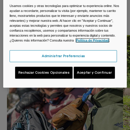
Viajar y estilo de vida
Partners
Usamos cookies y otras tecnologías para optimizar tu experiencia online. Nos
Tazas y Vasos
ayudan a recordarte, personalizar tu visita (por ejemplo, mantener tu carrito
lleno, mostrartelos productos que te interesan y enviarte anuncios más
relevantes) y mejorar nuestra web. Al hacer clic en "Aceptar y Continuar",
Guías
Riñoneras
aceptas estas tecnologías y permites que nosotros y nuestros socios de
confianza recopilemos, usemos y compartamos información sobre tus
interacciones en la web para personalizar tu experiencia digital y contenido.
Bolsas Bici
¿Quieres más información? Consulta nuestra
Política de Privacidad
.
Guía: Cómo hidratarte en la nieve
Bolsas Hidratación
Administrar Preferencias
Accessorios
Rechazar Cookies Opcionales
Aceptar y Continuar
Ver todo