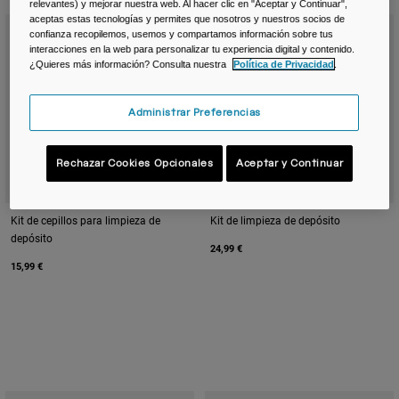
Viajar y estilo de vida
Partners
relevantes) y mejorar nuestra web. Al hacer clic en "Aceptar y Continuar",
aceptas estas tecnologías y permites que nosotros y nuestros socios de
Tazas y Vasos
confianza recopilemos, usemos y compartamos información sobre tus
interacciones en la web para personalizar tu experiencia digital y contenido.
¿Quieres más información? Consulta nuestra
Política de Privacidad
.
Riñoneras
Bolsas Bici
Administrar Preferencias
Bolsas Hidratación
Rechazar Cookies Opcionales
Aceptar y Continuar
Accessorios
Kit de cepillos para limpieza de
Kit de limpieza de depósito
depósito
Ver todo
24,99 €
15,99 €