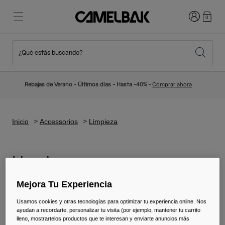
Iniciar sesi
0
¿Qué estás buscando?
Ciclismo
Blog
Destacados
Novedades
Rebajas de Verano - Últimos días - Hasta -40% -
Comprar ahora
Best Sellers
Running
Sobre Nosotros
Colección Niños
Inicio
Accessorios
Limpieza
Senderismo
Adiós a los desechables
Mochilas Hidratación
Limpieza
Chalecos Hidratación
Mejora Tu Experiencia
Esquí y snowboard
Nuestra misión
Bidones
Usamos cookies y otras tecnologías para optimizar tu experiencia online. Nos
ayudan a recordarte, personalizar tu visita (por ejemplo, mantener tu carrito
Botellas
lleno, mostrartelos productos que te interesan y enviarte anuncios más
4 resultados
Filtrar y Ordenar