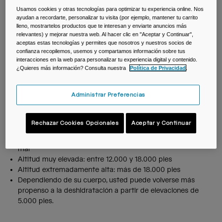
deshidratación en la altura y consejos para mantenerla a
Usamos cookies y otras tecnologías para optimizar tu experiencia online. Nos
raya y que puedas rendir al máximo todo el día.
ayudan a recordarte, personalizar tu visita (por ejemplo, mantener tu carrito
lleno, mostrartelos productos que te interesan y enviarte anuncios más
¿La gran altitud acelera la
relevantes) y mejorar nuestra web. Al hacer clic en "Aceptar y Continuar",
aceptas estas tecnologías y permites que nosotros y nuestros socios de
deshidratación?
confianza recopilemos, usemos y compartamos información sobre tus
interacciones en la web para personalizar tu experiencia digital y contenido.
¿Quieres más información? Consulta nuestra
Política de Privacidad
.
Es bien sabido que la deshidratación es uno de los posibles
efectos de la gran altitud. Si te preguntas qué se considera
una altitud "alta", los parámetros varían según la fuente,
Administrar Preferencias
pero puedes usar los siguientes:
Rechazar Cookies Opcionales
Aceptar y Continuar
Gran altitud: entre 8.000 y 12.000 pies sobre el nivel del
mar
Altitud muy elevada: entre 12.000 y 18.000 pies
Altitud extremadamente alta: más de 18.000 pies
Dependiendo de su cuerpo, usted puede volverse más
propenso a la deshidratación a partir de elevaciones de
5.000 pies.