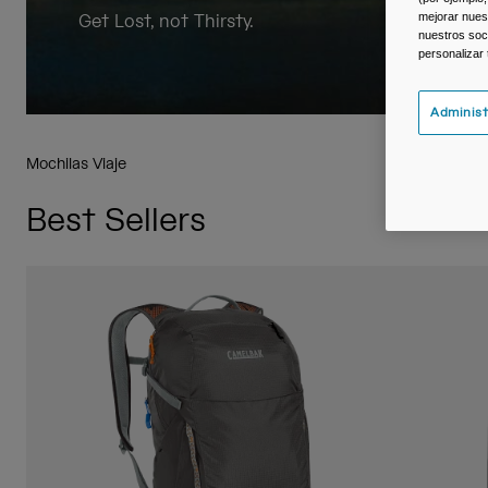
mejorar nuest
Get Lost, not Thirsty.
nuestros soc
personalizar
Administ
Mochilas Viaje
Best Sellers