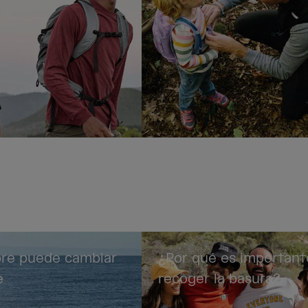
ibre puede cambiar
¿Por qué es important
e
recoger la basura?