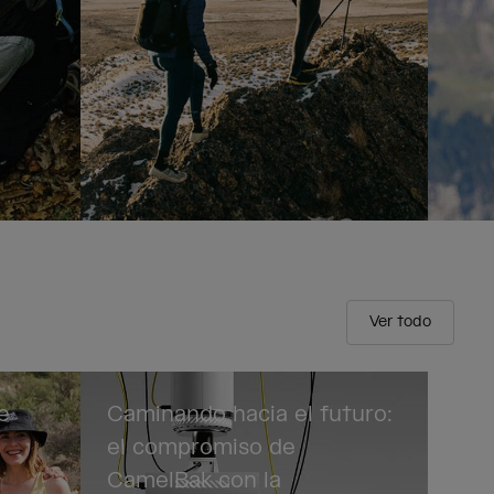
Ver todo
e
Caminando hacia el futuro:
el compromiso de
CamelBak con la