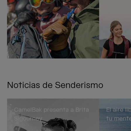
Noticias de Senderismo
CamelBak presenta a Brita
El aire l
Sigourney
tu ment