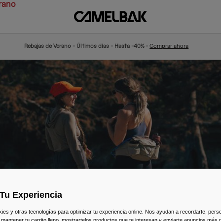
rano
Rebajas de Verano - Últimos días - Hasta -40% -
Comprar ahora
Tu Experiencia
s y otras tecnologías para optimizar tu experiencia online. Nos ayudan a recordarte, person
 mantener tu carrito lleno, mostrartelos productos que te interesan y enviarte anuncios más 