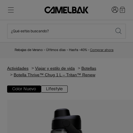
Iniciar sesi
0
¿Qué estás buscando?
Ciclismo
Blog
Destacados
Novedades
Rebajas de Verano - Últimos días - Hasta -40% -
Comprar ahora
Best Sellers
Running
Sobre Nosotros
Colección Niños
Actividades
Viajar y estilo de vida
Botellas
Botella Thrive™ Chug 1 L – Tritan™ Renew
Senderismo
Adiós a los desechables
Mochilas Hidratación
Color Nuevo
Lifestyle
Chalecos Hidratación
Esquí y snowboard
Nuestra misión
Bidones
Botellas