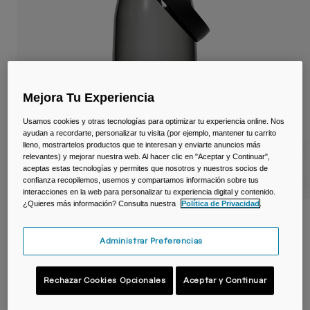
Viajar y estilo de vida
Partners
Tazas y Vasos
Riñoneras
Bolsas Bici
Mejora Tu Experiencia
Bolsas Hidratación
Usamos cookies y otras tecnologías para optimizar tu experiencia online. Nos
ayudan a recordarte, personalizar tu visita (por ejemplo, mantener tu carrito
lleno, mostrartelos productos que te interesan y enviarte anuncios más
Accessorios
relevantes) y mejorar nuestra web. Al hacer clic en "Aceptar y Continuar",
aceptas estas tecnologías y permites que nosotros y nuestros socios de
confianza recopilemos, usemos y compartamos información sobre tus
Ver todo
interacciones en la web para personalizar tu experiencia digital y contenido.
¿Quieres más información? Consulta nuestra
Política de Privacidad
.
Botella Thrive™ Chug 1 L – Tritan™ Renew
Administrar Preferencias
N.º de artículo
38665-028-OS
Rechazar Cookies Opcionales
Aceptar y Continuar
Price reduced from
to
23,99 €
16,79 €
30% OFF