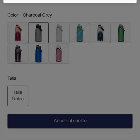
Color -
Charcoal Grey
seleccionado
Talla
Talla
Única
seleccionado
Añadir al carrito