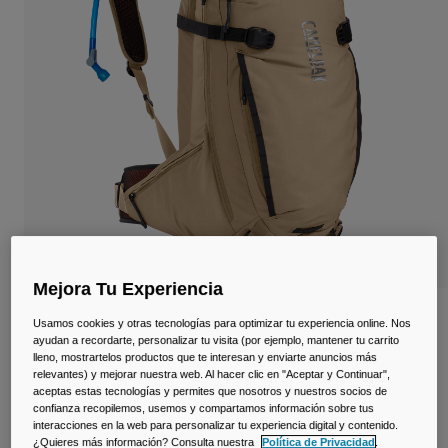
Viajar y estilo de vida
Partners
Tazas y Vasos
Riñoneras
Bolsas Bici
Bolsas Hidratación
Accessorios
Ver todo
Mejora Tu Experiencia
Mochila H.A.W.G.® MTB de 20L con
Usamos cookies y otras tecnologías para optimizar tu experiencia online. Nos
depósito de 3L
ayudan a recordarte, personalizar tu visita (por ejemplo, mantener tu carrito
lleno, mostrartelos productos que te interesan y enviarte anuncios más
relevantes) y mejorar nuestra web. Al hacer clic en "Aceptar y Continuar",
N.º de artículo
38113-D28-OS
aceptas estas tecnologías y permites que nosotros y nuestros socios de
confianza recopilemos, usemos y compartamos información sobre tus
199,99 €
interacciones en la web para personalizar tu experiencia digital y contenido.
¿Quieres más información? Consulta nuestra
Política de Privacidad
.