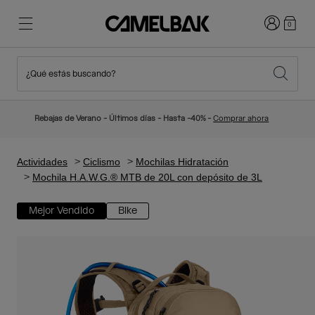
Iniciar sesi
0
¿Qué estás buscando?
Ciclismo
Blog
Destacados
Novedades
Rebajas de Verano - Últimos días - Hasta -40% -
Comprar ahora
Best Sellers
Running
Sobre Nosotros
Colección Niños
Actividades
Ciclismo
Mochilas Hidratación
Mochila H.A.W.G.® MTB de 20L con depósito de 3L
Senderismo
Adiós a los desechables
Mochilas Hidratación
Mejor Vendido
Bike
Chalecos Hidratación
Esquí y snowboard
Nuestra misión
Bidones
Botellas