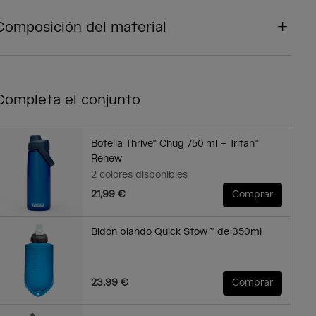
Composición del material
Completa el conjunto
Botella Thrive™ Chug 750 ml – Tritan™
Renew
2 colores disponibles
21,99 €
Comprar
Bidón blando Quick Stow ™ de 350ml
23,99 €
Comprar