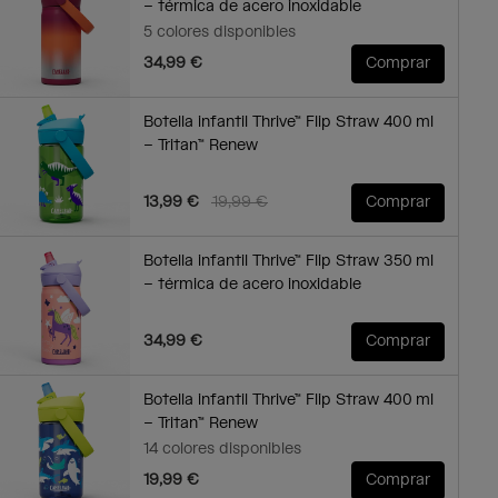
– térmica de acero inoxidable
5 colores disponibles
34,99 €
Comprar
Botella infantil Thrive™ Flip Straw 400 ml
– Tritan™ Renew
Price reduced from
to
13,99 €
19,99 €
Comprar
Botella infantil Thrive™ Flip Straw 350 ml
– térmica de acero inoxidable
34,99 €
Comprar
Botella infantil Thrive™ Flip Straw 400 ml
– Tritan™ Renew
14 colores disponibles
19,99 €
Comprar