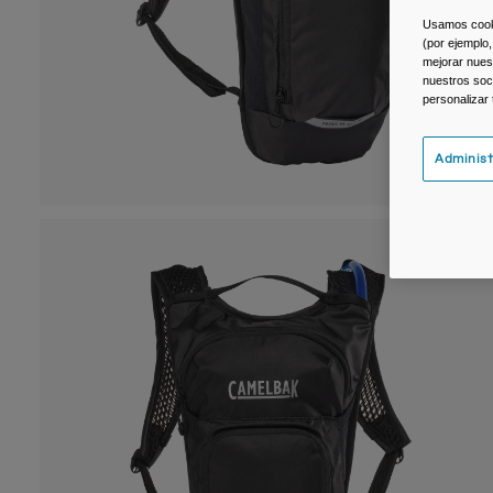
Usamos cookie
(por ejemplo,
mejorar nuest
nuestros soc
personalizar
Administ