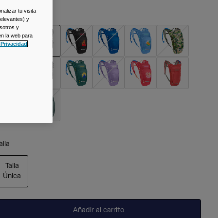
alizar tu visita
olor -
Black
relevantes) y
sotros y
en la web para
 Privacidad
.
seleccionado
alla
Talla
Única
seleccionado
Añadir al carrito