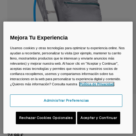
Viajar y estilo de vida
Partners
Tazas y Vasos
Riñoneras
Mejora Tu Experiencia
Bolsas Bici
Usamos cookies y otras tecnologías para optimizar tu experiencia online. Nos
Bolsas Hidratación
ayudan a recordarte, personalizar tu visita (por ejemplo, mantener tu carrito
lleno, mostrartelos productos que te interesan y enviarte anuncios más
relevantes) y mejorar nuestra web. Al hacer clic en "Aceptar y Continuar",
Accessorios
aceptas estas tecnologías y permites que nosotros y nuestros socios de
confianza recopilemos, usemos y compartamos información sobre tus
interacciones en la web para personalizar tu experiencia digital y contenido.
Ver todo
¿Quieres más información? Consulta nuestra
Política de Privacidad
.
Administrar Preferencias
Mochila de hidratación Classic™ Light 4 L
con depósito de 2 L
Rechazar Cookies Opcionales
Aceptar y Continuar
N.º de artículo
38603-D22-OS
74,99 €