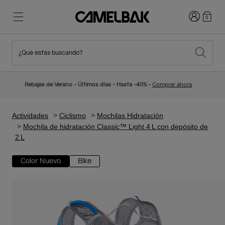
Iniciar sesi
0
¿Qué estás buscando?
Ciclismo
Blog
Destacados
Novedades
Rebajas de Verano - Últimos días - Hasta -40% -
Comprar ahora
Best Sellers
Running
Sobre Nosotros
Colección Niños
Actividades
Ciclismo
Mochilas Hidratación
Mochila de hidratación Classic™ Light 4 L con depósito de
2 L
Senderismo
Adiós a los desechables
Mochilas Hidratación
Color Nuevo
Bike
Chalecos Hidratación
Esquí y snowboard
Nuestra misión
Bidones
Botellas