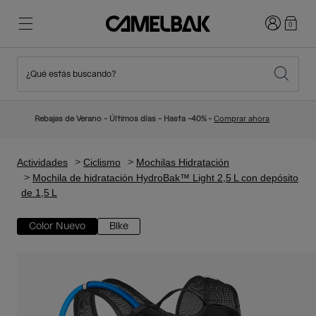
Iniciar sesi
0
¿Qué estás buscando?
Ciclismo
Blog
Destacados
Novedades
Rebajas de Verano - Últimos días - Hasta -40% -
Comprar ahora
Best Sellers
Running
Sobre Nosotros
Colección Niños
Actividades
Ciclismo
Mochilas Hidratación
Mochila de hidratación HydroBak™ Light 2,5 L con depósito
de 1,5 L
Senderismo
Adiós a los desechables
Mochilas Hidratación
Color Nuevo
Bike
Chalecos Hidratación
Esquí y snowboard
Nuestra misión
Bidones
Botellas