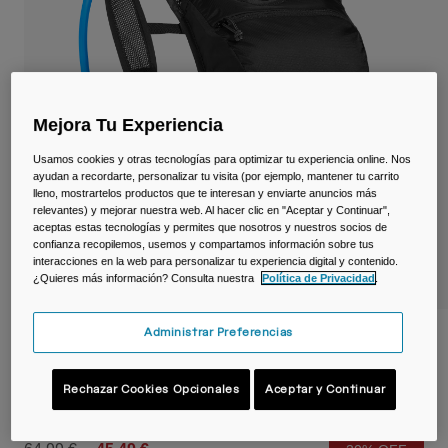
Viajar y estilo de vida
Partners
Tazas y Vasos
Riñoneras
Mejora Tu Experiencia
Bolsas Bici
Usamos cookies y otras tecnologías para optimizar tu experiencia online. Nos
Bolsas Hidratación
ayudan a recordarte, personalizar tu visita (por ejemplo, mantener tu carrito
lleno, mostrartelos productos que te interesan y enviarte anuncios más
relevantes) y mejorar nuestra web. Al hacer clic en "Aceptar y Continuar",
Accessorios
aceptas estas tecnologías y permites que nosotros y nuestros socios de
confianza recopilemos, usemos y compartamos información sobre tus
interacciones en la web para personalizar tu experiencia digital y contenido.
Ver todo
¿Quieres más información? Consulta nuestra
Política de Privacidad
.
Administrar Preferencias
Mochila de hidratación HydroBak™ Light
2,5 L con depósito de 1,5 L
Rechazar Cookies Opcionales
Aceptar y Continuar
N.º de artículo
38604-464-OS