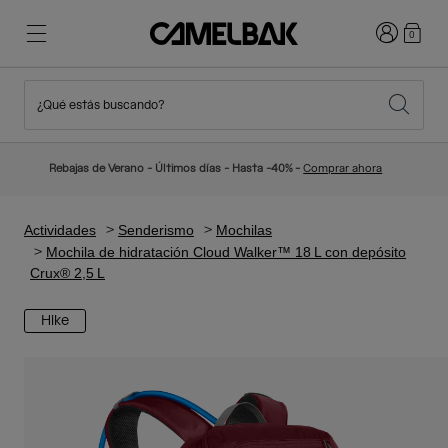
Iniciar sesi
0
¿Qué estás buscando?
Ciclismo
Blog
Destacados
Novedades
Rebajas de Verano - Últimos días - Hasta -40% -
Comprar ahora
Best Sellers
Running
Sobre Nosotros
Colección Niños
Actividades
Senderismo
Mochilas
Mochila de hidratación Cloud Walker™ 18 L con depósito
Crux® 2,5 L
Senderismo
Adiós a los desechables
Mochilas Hidratación
Hike
Chalecos Hidratación
Esquí y snowboard
Nuestra misión
Bidones
Botellas