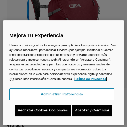
Viajar y estilo de vida
Partners
Tazas y Vasos
Riñoneras
Mejora Tu Experiencia
Bolsas Bici
Usamos cookies y otras tecnologías para optimizar tu experiencia online. Nos
Bolsas Hidratación
ayudan a recordarte, personalizar tu visita (por ejemplo, mantener tu carrito
lleno, mostrartelos productos que te interesan y enviarte anuncios más
relevantes) y mejorar nuestra web. Al hacer clic en "Aceptar y Continuar",
Accessorios
aceptas estas tecnologías y permites que nosotros y nuestros socios de
confianza recopilemos, usemos y compartamos información sobre tus
interacciones en la web para personalizar tu experiencia digital y contenido.
Ver todo
¿Quieres más información? Consulta nuestra
Política de Privacidad
.
Administrar Preferencias
Mochila de hidratación Cloud Walker™
18 L con depósito Crux® 2,5 L
Rechazar Cookies Opcionales
Aceptar y Continuar
N.º de artículo
38753-C94-OS
114,99 €