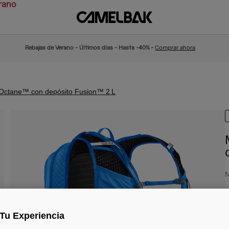
rano
Rebajas de Verano - Últimos días - Hasta -40% -
Comprar ahora
 Octane™ con depósito Fusion™ 2 L
N
1
Tu Experiencia