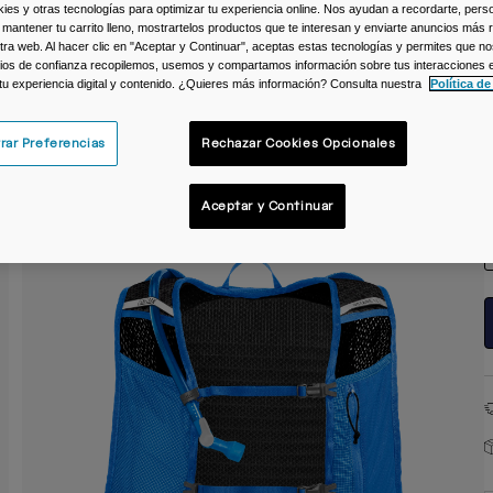
s y otras tecnologías para optimizar tu experiencia online. Nos ayudan a recordarte, person
C
 mantener tu carrito lleno, mostrartelos productos que te interesan y enviarte anuncios más 
ra web. Al hacer clic en "Aceptar y Continuar", aceptas estas tecnologías y permites que no
ios de confianza recopilemos, usemos y compartamos información sobre tus interacciones 
 tu experiencia digital y contenido. ¿Quieres más información? Consulta nuestra
Política de
rar Preferencias
Rechazar Cookies Opcionales
T
Aceptar y Continuar