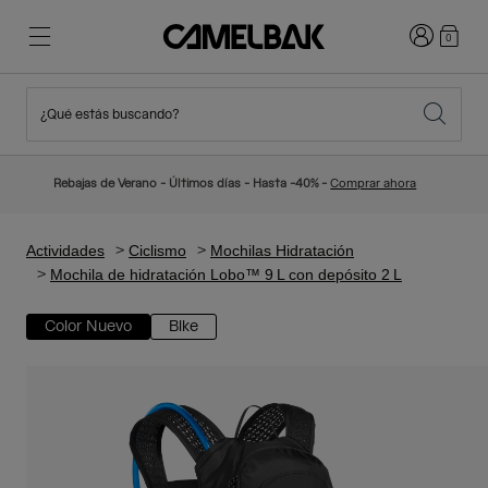
Iniciar sesi
0
¿Qué estás buscando?
Ciclismo
Blog
Destacados
Novedades
Rebajas de Verano - Últimos días - Hasta -40% -
Comprar ahora
Best Sellers
Running
Sobre Nosotros
Colección Niños
Actividades
Ciclismo
Mochilas Hidratación
Mochila de hidratación Lobo™ 9 L con depósito 2 L
Senderismo
Adiós a los desechables
Mochilas Hidratación
Color Nuevo
Bike
Chalecos Hidratación
Esquí y snowboard
Nuestra misión
Bidones
Botellas