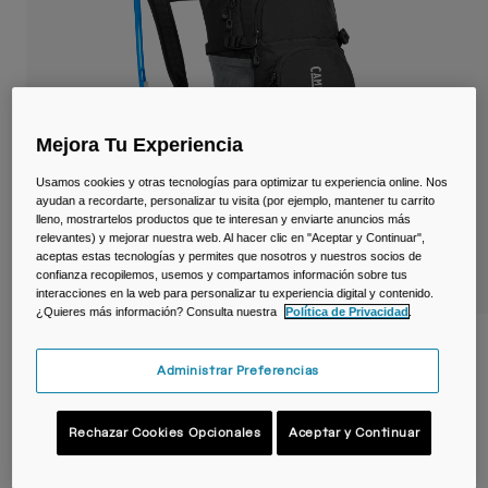
Viajar y estilo de vida
Partners
Tazas y Vasos
Riñoneras
Bolsas Bici
Mejora Tu Experiencia
Usamos cookies y otras tecnologías para optimizar tu experiencia online. Nos
Bolsas Hidratación
ayudan a recordarte, personalizar tu visita (por ejemplo, mantener tu carrito
lleno, mostrartelos productos que te interesan y enviarte anuncios más
relevantes) y mejorar nuestra web. Al hacer clic en "Aceptar y Continuar",
Accessorios
aceptas estas tecnologías y permites que nosotros y nuestros socios de
confianza recopilemos, usemos y compartamos información sobre tus
Ver todo
interacciones en la web para personalizar tu experiencia digital y contenido.
¿Quieres más información? Consulta nuestra
Política de Privacidad
.
Mochila de hidratación Lobo™ 9 L con
depósito 2 L
Administrar Preferencias
N.º de artículo
38593-001-OS
Rechazar Cookies Opcionales
Aceptar y Continuar
119,99 €