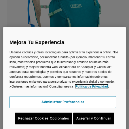
Viajar y estilo de vida
Partners
Tazas y Vasos
Riñoneras
Bolsas Bici
Mejora Tu Experiencia
Bolsas Hidratación
Usamos cookies y otras tecnologías para optimizar tu experiencia online. Nos
ayudan a recordarte, personalizar tu visita (por ejemplo, mantener tu carrito
lleno, mostrartelos productos que te interesan y enviarte anuncios más
Accessorios
relevantes) y mejorar nuestra web. Al hacer clic en "Aceptar y Continuar",
aceptas estas tecnologías y permites que nosotros y nuestros socios de
confianza recopilemos, usemos y compartamos información sobre tus
Ver todo
interacciones en la web para personalizar tu experiencia digital y contenido.
¿Quieres más información? Consulta nuestra
Política de Privacidad
.
Mochila de hidratación Cloud Walker™
Administrar Preferencias
18 L con depósito Crux® 2,5 L
N.º de artículo
38753-D52-OS
Rechazar Cookies Opcionales
Aceptar y Continuar