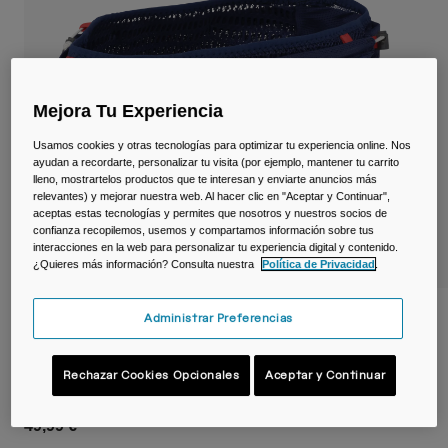
Viajar y estilo de vida
Partners
Tazas y Vasos
Riñoneras
Mejora Tu Experiencia
Bolsas Bici
Usamos cookies y otras tecnologías para optimizar tu experiencia online. Nos
ayudan a recordarte, personalizar tu visita (por ejemplo, mantener tu carrito
Bolsas Hidratación
lleno, mostrartelos productos que te interesan y enviarte anuncios más
relevantes) y mejorar nuestra web. Al hacer clic en "Aceptar y Continuar",
aceptas estas tecnologías y permites que nosotros y nuestros socios de
Accessorios
confianza recopilemos, usemos y compartamos información sobre tus
interacciones en la web para personalizar tu experiencia digital y contenido.
¿Quieres más información? Consulta nuestra
Política de Privacidad
.
Ver todo
Cinturón Ultra™ 2,5 L con termo Quick
Administrar Preferencias
Stow™ 500 ml
Rechazar Cookies Opcionales
Aceptar y Continuar
N.º de artículo
38736
49,99 €