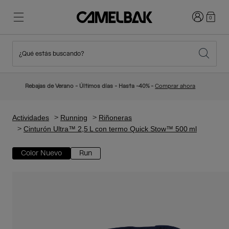
Iniciar sesi
0
¿Qué estás buscando?
Ciclismo
Blog
Destacados
Novedades
Rebajas de Verano - Últimos días - Hasta -40% -
Comprar ahora
Best Sellers
Running
Sobre Nosotros
Colección Niños
Actividades
Running
Riñoneras
Cinturón Ultra™ 2,5 L con termo Quick Stow™ 500 ml
Senderismo
Adiós a los desechables
Mochilas Hidratación
Color Nuevo
Run
Chalecos Hidratación
Esquí y snowboard
Nuestra misión
Bidones
Botellas