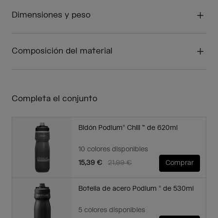
Dimensiones y peso
Composición del material
Completa el conjunto
Bidón Podium® Chill ™ de 620ml
10 colores disponibles
Price reduced from
to
15,39 €
21,99 €
Comprar
Botella de acero Podium ® de 530ml
5 colores disponibles