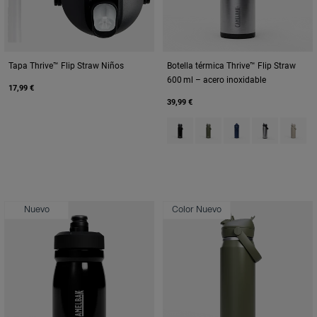
Tapa Thrive™ Flip Straw Niños
Botella térmica Thrive™ Flip Straw
600 ml – acero inoxidable
17,99 €
39,99 €
Product swatch type of Black.
Product swatch type of M
Product swatch type
Product swatc
Product
Nuevo
Color Nuevo