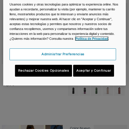
Usamos cookies y otras tecnologías para optimizar tu experiencia online. Nos
Color Nuevo
Color Nuevo
ayudan a recordarte, personalizar tu visita (por ejemplo, mantener tu carrito
lleno, mostrartelos productos que te interesan y enviarte anuncios más
relevantes) y mejorar nuestra web. Al hacer clic en "Aceptar y Continuar",
aceptas estas tecnologías y permites que nosotros y nuestros socios de
confianza recopilemos, usemos y compartamos información sobre tus
interacciones en la web para personalizar tu experiencia digital y contenido.
¿Quieres más información? Consulta nuestra
Política de Privacidad
.
Administrar Preferencias
Bidón Podium® Steel 650 ml – acero
Botella de acero Podium ® de 530ml
Rechazar Cookies Opcionales
Aceptar y Continuar
inoxidable
39,99 €
44,99 €
Product swatch type of Black.
Product swatch type of M
Product swatch typ
Product swatc
Product
Color Nuevo