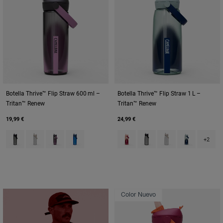
Botella Thrive™ Flip Straw 600 ml –
Botella Thrive™ Flip Straw 1 L –
Tritan™ Renew
Tritan™ Renew
19,99 €
24,99 €
Product swatch type of Charcoal Grey.
Product swatch type of Clear.
Product swatch type of Lavender Dawn.
Product swatch type of Oxford.
Product swatch type of Blush D
Product swatch type of Ch
Product swatch type
Product swat
+2
Color Nuevo