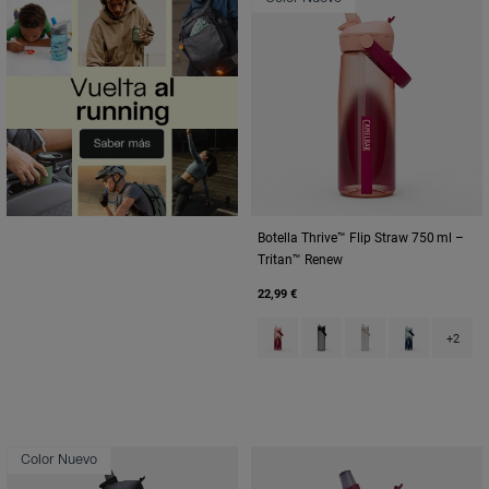
Botella Thrive™ Flip Straw 750 ml –
Tritan™ Renew
22,99 €
Product swatch type of Blush D
Product swatch type of Ch
Product swatch type
Product swat
+2
Color Nuevo