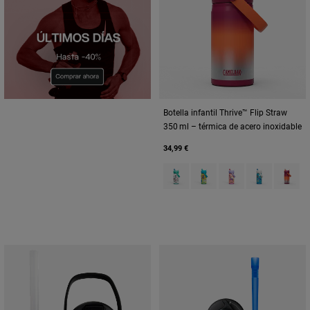
Botella infantil Thrive™ Flip Straw
350 ml – térmica de acero inoxidable
34,99 €
Product swatch type of Biking 
Product swatch type of D
Product swatch type
Product swatc
Product