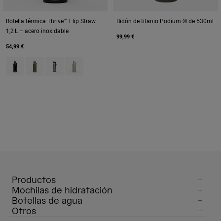
Botella térmica Thrive™ Flip Straw
Bidón de titanio Podium ® de 530ml
1,2 L – acero inoxidable
99,99 €
54,99 €
Product swatch type of Black.
Product swatch type of Moss Green.
Product swatch type of Stainless.
Product swatch type of Stone.
Productos
Mochilas de hidratación
Botellas de agua
Otros