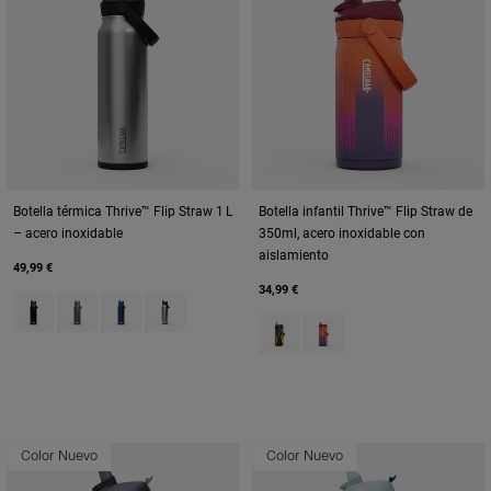
Botella térmica Thrive™ Flip Straw 1 L
Botella infantil Thrive™ Flip Straw de
– acero inoxidable
350ml, acero inoxidable con
aislamiento
49,99 €
34,99 €
Product swatch type of Black.
Product swatch type of Moss Green.
Product swatch type of Navy.
Product swatch type of Stainless.
Product swatch type of Cyclone
Product swatch type of M
Color Nuevo
Color Nuevo