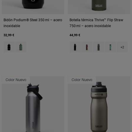
Bidón Podium® Steel 350 ml – acero
Botella térmica Thrive™ Flip Straw
inoxidable
750 ml – acero inoxidable
32,99 €
44,99 €
Product swatch type of Black.
Product swatch type of Moss Green.
Product swatch type of Black.
Product swatch type of B
Product swatch typ
Product swatch
+2
Color Nuevo
Color Nuevo