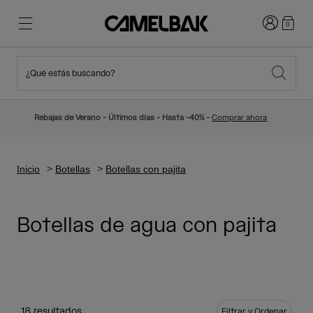
Iniciar sesi
0
¿Qué estás buscando?
Ciclismo
Blog
Destacados
Novedades
Rebajas de Verano - Últimos días - Hasta -40% -
Comprar ahora
Best Sellers
Running
Sobre Nosotros
Colección Niños
Inicio
Botellas
Botellas con pajita
Senderismo
Adiós a los desechables
Mochilas Hidratación
Botellas de agua con pajita
Chalecos Hidratación
Esquí y snowboard
Nuestra misión
Bidones
Botellas
18 resultados
Filtrar y Ordenar