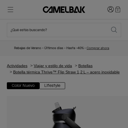
Iniciar sesi
0
¿Qué estás buscando?
Ciclismo
Blog
Destacados
Novedades
Rebajas de Verano - Últimos días - Hasta -40% -
Comprar ahora
Best Sellers
Running
Sobre Nosotros
Colección Niños
Actividades
Viajar y estilo de vida
Botellas
Botella térmica Thrive™ Flip Straw 1,2 L – acero inoxidable
Senderismo
Adiós a los desechables
Mochilas Hidratación
Color Nuevo
Lifestyle
Chalecos Hidratación
Esquí y snowboard
Nuestra misión
Bidones
Botellas