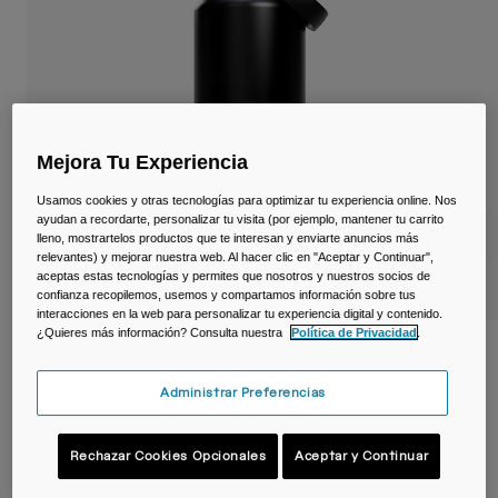
Viajar y estilo de vida
Partners
Tazas y Vasos
Riñoneras
Bolsas Bici
Mejora Tu Experiencia
Bolsas Hidratación
Usamos cookies y otras tecnologías para optimizar tu experiencia online. Nos
ayudan a recordarte, personalizar tu visita (por ejemplo, mantener tu carrito
lleno, mostrartelos productos que te interesan y enviarte anuncios más
Accessorios
relevantes) y mejorar nuestra web. Al hacer clic en "Aceptar y Continuar",
aceptas estas tecnologías y permites que nosotros y nuestros socios de
confianza recopilemos, usemos y compartamos información sobre tus
Ver todo
interacciones en la web para personalizar tu experiencia digital y contenido.
¿Quieres más información? Consulta nuestra
Política de Privacidad
.
Botella térmica Thrive™ Flip Straw 1,2 L –
acero inoxidable
Administrar Preferencias
N.º de artículo
38310-001-OS
Rechazar Cookies Opcionales
Aceptar y Continuar
54,99 €