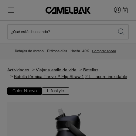
Iniciar sesi
0
¿Qué estás buscando?
Ciclismo
Blog
Destacados
Novedades
Rebajas de Verano - Últimos días - Hasta -40% -
Comprar ahora
Best Sellers
Running
Sobre Nosotros
Colección Niños
Actividades
Viajar y estilo de vida
Botellas
Botella térmica Thrive™ Flip Straw 1,2 L – acero inoxidable
Senderismo
Adiós a los desechables
Mochilas Hidratación
Color Nuevo
Lifestyle
Chalecos Hidratación
Esquí y snowboard
Nuestra misión
Bidones
Botellas