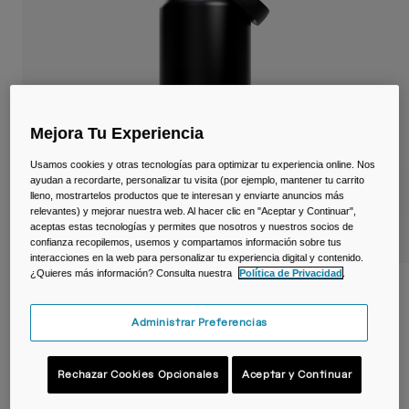
Viajar y estilo de vida
Partners
Tazas y Vasos
Riñoneras
Bolsas Bici
Mejora Tu Experiencia
Bolsas Hidratación
Usamos cookies y otras tecnologías para optimizar tu experiencia online. Nos
ayudan a recordarte, personalizar tu visita (por ejemplo, mantener tu carrito
lleno, mostrartelos productos que te interesan y enviarte anuncios más
Accessorios
relevantes) y mejorar nuestra web. Al hacer clic en "Aceptar y Continuar",
aceptas estas tecnologías y permites que nosotros y nuestros socios de
confianza recopilemos, usemos y compartamos información sobre tus
Ver todo
interacciones en la web para personalizar tu experiencia digital y contenido.
¿Quieres más información? Consulta nuestra
Política de Privacidad
.
Botella térmica Thrive™ Flip Straw 1,2 L –
acero inoxidable
Administrar Preferencias
N.º de artículo
38310-001-OS
Rechazar Cookies Opcionales
Aceptar y Continuar
54,99 €