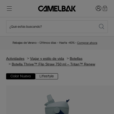
Iniciar sesi
0
¿Qué estás buscando?
Ciclismo
Blog
Destacados
Novedades
Rebajas de Verano - Últimos días - Hasta -40% -
Comprar ahora
Best Sellers
Running
Sobre Nosotros
Colección Niños
Actividades
Viajar y estilo de vida
Botellas
Botella Thrive™ Flip Straw 750 ml – Tritan™ Renew
Senderismo
Adiós a los desechables
Mochilas Hidratación
Color Nuevo
Lifestyle
Chalecos Hidratación
Esquí y snowboard
Nuestra misión
Bidones
Botellas