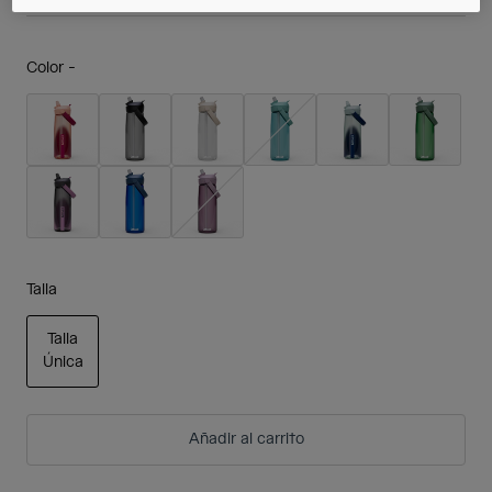
Color -
Talla
Talla
Única
seleccionado
Añadir al carrito