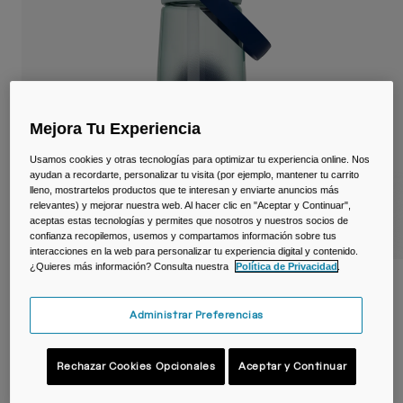
Viajar y estilo de vida
Partners
Tazas y Vasos
Riñoneras
Bolsas Bici
Mejora Tu Experiencia
Bolsas Hidratación
Usamos cookies y otras tecnologías para optimizar tu experiencia online. Nos
ayudan a recordarte, personalizar tu visita (por ejemplo, mantener tu carrito
lleno, mostrartelos productos que te interesan y enviarte anuncios más
Accessorios
relevantes) y mejorar nuestra web. Al hacer clic en "Aceptar y Continuar",
aceptas estas tecnologías y permites que nosotros y nuestros socios de
confianza recopilemos, usemos y compartamos información sobre tus
Ver todo
interacciones en la web para personalizar tu experiencia digital y contenido.
¿Quieres más información? Consulta nuestra
Política de Privacidad
.
Botella Thrive™ Flip Straw 750 ml – Tritan™
Renew
Administrar Preferencias
N.º de artículo
38669
Rechazar Cookies Opcionales
Aceptar y Continuar
22,99 €