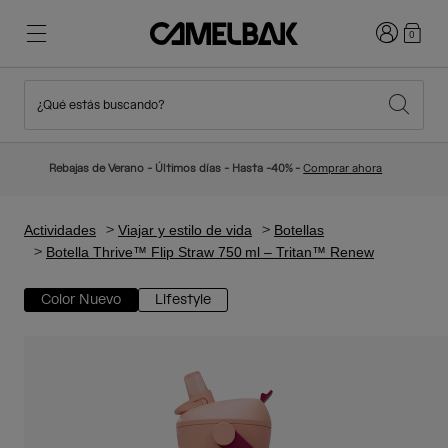
Iniciar sesi
0
¿Qué estás buscando?
Ciclismo
Blog
Destacados
Novedades
Rebajas de Verano - Últimos días - Hasta -40% -
Comprar ahora
Best Sellers
Running
Sobre Nosotros
Colección Niños
Actividades
Viajar y estilo de vida
Botellas
Botella Thrive™ Flip Straw 750 ml – Tritan™ Renew
Senderismo
Adiós a los desechables
Mochilas Hidratación
Color Nuevo
Lifestyle
Chalecos Hidratación
Esquí y snowboard
Nuestra misión
Bidones
Botellas