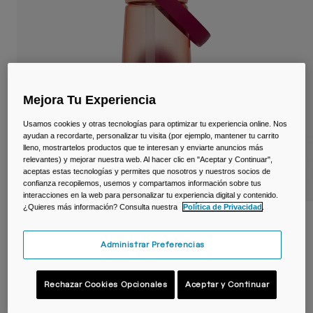
Viajar y estilo de vida
Partners
Tazas y Vasos
Riñoneras
Bolsas Bici
Mejora Tu Experiencia
Bolsas Hidratación
Usamos cookies y otras tecnologías para optimizar tu experiencia online. Nos
ayudan a recordarte, personalizar tu visita (por ejemplo, mantener tu carrito
lleno, mostrartelos productos que te interesan y enviarte anuncios más
Accessorios
relevantes) y mejorar nuestra web. Al hacer clic en "Aceptar y Continuar",
aceptas estas tecnologías y permites que nosotros y nuestros socios de
confianza recopilemos, usemos y compartamos información sobre tus
Ver todo
interacciones en la web para personalizar tu experiencia digital y contenido.
¿Quieres más información? Consulta nuestra
Política de Privacidad
.
Botella Thrive™ Flip Straw 750 ml – Tritan™
Renew
Administrar Preferencias
N.º de artículo
38669-F54-OS
Rechazar Cookies Opcionales
Aceptar y Continuar
22,99 €