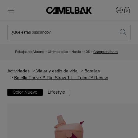
Iniciar sesi
0
¿Qué estás buscando?
Ciclismo
Blog
Destacados
Novedades
Rebajas de Verano - Últimos días - Hasta -40% -
Comprar ahora
Best Sellers
Running
Sobre Nosotros
Colección Niños
Actividades
Viajar y estilo de vida
Botellas
Botella Thrive™ Flip Straw 1 L – Tritan™ Renew
Senderismo
Adiós a los desechables
Mochilas Hidratación
Color Nuevo
Lifestyle
Chalecos Hidratación
Esquí y snowboard
Nuestra misión
Bidones
Botellas