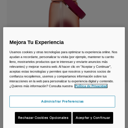
Viajar y estilo de vida
Partners
Tazas y Vasos
Riñoneras
Bolsas Bici
Mejora Tu Experiencia
Bolsas Hidratación
Usamos cookies y otras tecnologías para optimizar tu experiencia online. Nos
ayudan a recordarte, personalizar tu visita (por ejemplo, mantener tu carrito
lleno, mostrartelos productos que te interesan y enviarte anuncios más
Accessorios
relevantes) y mejorar nuestra web. Al hacer clic en "Aceptar y Continuar",
aceptas estas tecnologías y permites que nosotros y nuestros socios de
confianza recopilemos, usemos y compartamos información sobre tus
Ver todo
interacciones en la web para personalizar tu experiencia digital y contenido.
¿Quieres más información? Consulta nuestra
Política de Privacidad
.
Botella Thrive™ Flip Straw 1 L – Tritan™
Renew
Administrar Preferencias
N.º de artículo
38668-F54-OS
Rechazar Cookies Opcionales
Aceptar y Continuar
24,99 €