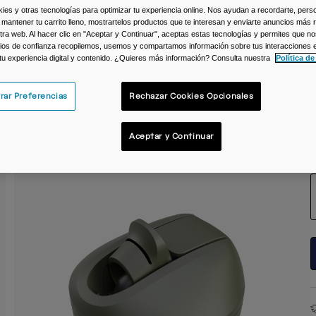
s y otras tecnologías para optimizar tu experiencia online. Nos ayudan a recordarte, person
C
 mantener tu carrito lleno, mostrartelos productos que te interesan y enviarte anuncios más 
ra web. Al hacer clic en "Aceptar y Continuar", aceptas estas tecnologías y permites que no
ios de confianza recopilemos, usemos y compartamos información sobre tus interacciones 
 tu experiencia digital y contenido. ¿Quieres más información? Consulta nuestra
Política de
rar Preferencias
Rechazar Cookies Opcionales
Aceptar y Continuar
T