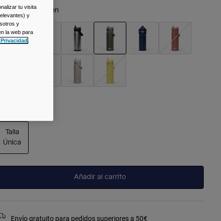
alizar tu visita
olor -
Moss Green
relevantes) y
sotros y
en la web para
 Privacidad
.
seleccionado
alla
Talla
Única
seleccionado
Añadir al carrito
Envío gratuito para pedidos superiores a 50€