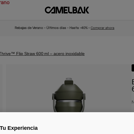
rano
Rebajas de Verano - Últimos días - Hasta -40% -
Comprar ahora
 Thrive™ Flip Straw 600 ml – acero inoxidable
N
3
Tu Experiencia