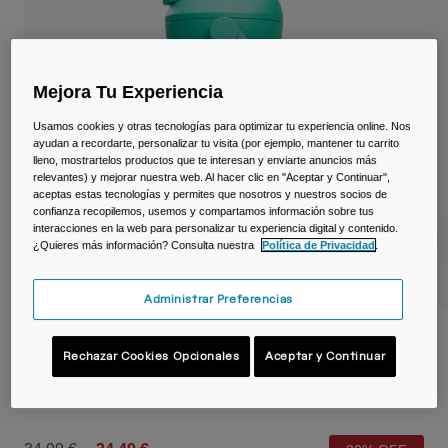
Viajar y estilo de vida
Partners
Tazas y Vasos
Riñoneras
Mejora Tu Experiencia
Bolsas Bici
Usamos cookies y otras tecnologías para optimizar tu experiencia online. Nos
ayudan a recordarte, personalizar tu visita (por ejemplo, mantener tu carrito
lleno, mostrartelos productos que te interesan y enviarte anuncios más
Bolsas Hidratación
relevantes) y mejorar nuestra web. Al hacer clic en "Aceptar y Continuar",
aceptas estas tecnologías y permites que nosotros y nuestros socios de
confianza recopilemos, usemos y compartamos información sobre tus
Accessorios
interacciones en la web para personalizar tu experiencia digital y contenido.
¿Quieres más información? Consulta nuestra
Política de Privacidad
.
Ver todo
Administrar Preferencias
Botella infantil Thrive™ Flip Straw 350 ml
Rechazar Cookies Opcionales
Aceptar y Continuar
– térmica de acero inoxidable
N.º de artículo
38170-C87-OS