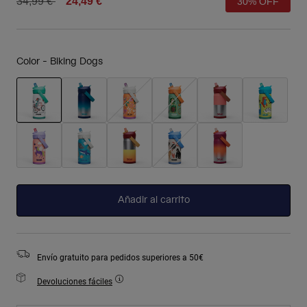
Price reduced from
to
34,99 €
24,49 €
30% OFF
Color -
Biking Dogs
seleccionado
Añadir al carrito
Envío gratuito para pedidos superiores a 50€
Devoluciones fáciles