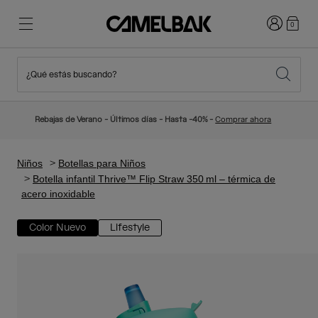
Iniciar sesi
0
¿Qué estás buscando?
Ciclismo
Blog
Destacados
Novedades
Rebajas de Verano - Últimos días - Hasta -40% -
Comprar ahora
Best Sellers
Running
Sobre Nosotros
Colección Niños
Niños
Botellas para Niños
Botella infantil Thrive™ Flip Straw 350 ml – térmica de
acero inoxidable
Senderismo
Adiós a los desechables
Mochilas Hidratación
Color Nuevo
Lifestyle
Chalecos Hidratación
Esquí y snowboard
Nuestra misión
Bidones
Botellas