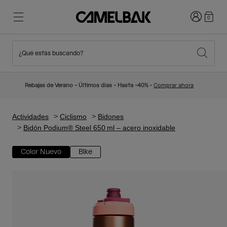
Iniciar sesi
0
¿Qué estás buscando?
Ciclismo
Blog
Destacados
Novedades
Rebajas de Verano - Últimos días - Hasta -40% -
Comprar ahora
Best Sellers
Running
Sobre Nosotros
Colección Niños
Actividades
Ciclismo
Bidones
Bidón Podium® Steel 650 ml – acero inoxidable
Senderismo
Adiós a los desechables
Mochilas Hidratación
Color Nuevo
Bike
Chalecos Hidratación
Esquí y snowboard
Nuestra misión
Bidones
Botellas