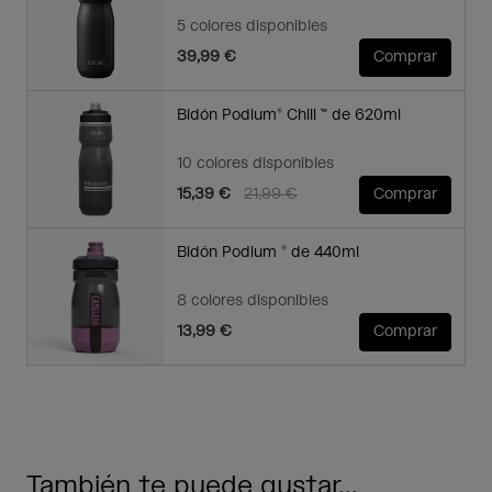
5 colores disponibles
39,99 €
Comprar
Bidón Podium® Chill ™ de 620ml
10 colores disponibles
Price reduced from
to
15,39 €
21,99 €
Comprar
Bidón Podium ® de 440ml
8 colores disponibles
13,99 €
Comprar
También te puede gustar...