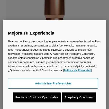
Viajar y estilo de vida
Partners
Tazas y Vasos
Riñoneras
Bolsas Bici
Mejora Tu Experiencia
Usamos cookies y otras tecnologías para optimizar tu experiencia online. Nos
Bolsas Hidratación
ayudan a recordarte, personalizar tu visita (por ejemplo, mantener tu carrito
lleno, mostrartelos productos que te interesan y enviarte anuncios más
Accessorios
relevantes) y mejorar nuestra web. Al hacer clic en "Aceptar y Continuar",
aceptas estas tecnologías y permites que nosotros y nuestros socios de
confianza recopilemos, usemos y compartamos información sobre tus
Ver todo
interacciones en la web para personalizar tu experiencia digital y contenido.
¿Quieres más información? Consulta nuestra
Política de Privacidad
.
Bidón Podium® Steel 650 ml – acero
inoxidable
Administrar Preferencias
N.º de artículo
38176-F58-OS
Rechazar Cookies Opcionales
Aceptar y Continuar
44,99 €