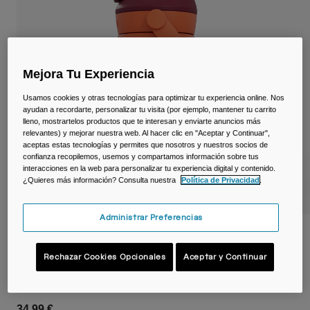
Viajar y estilo de vida
Partners
Tazas y Vasos
Riñoneras
Mejora Tu Experiencia
Bolsas Bici
Usamos cookies y otras tecnologías para optimizar tu experiencia online. Nos
ayudan a recordarte, personalizar tu visita (por ejemplo, mantener tu carrito
Bolsas Hidratación
lleno, mostrartelos productos que te interesan y enviarte anuncios más
relevantes) y mejorar nuestra web. Al hacer clic en "Aceptar y Continuar",
aceptas estas tecnologías y permites que nosotros y nuestros socios de
Accessorios
confianza recopilemos, usemos y compartamos información sobre tus
interacciones en la web para personalizar tu experiencia digital y contenido.
¿Quieres más información? Consulta nuestra
Política de Privacidad
.
Ver todo
Administrar Preferencias
Botella infantil Thrive™ Flip Straw de
350ml, acero inoxidable con aislamiento
Rechazar Cookies Opcionales
Aceptar y Continuar
N.º de artículo
39577-E23-OS
34,99 €