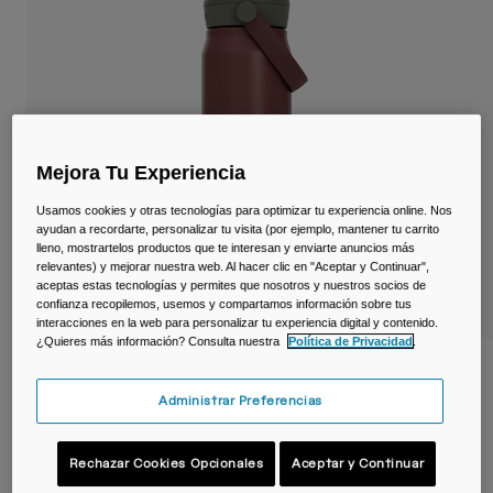
Viajar y estilo de vida
Partners
Tazas y Vasos
Riñoneras
Bolsas Bici
Mejora Tu Experiencia
Bolsas Hidratación
Usamos cookies y otras tecnologías para optimizar tu experiencia online. Nos
ayudan a recordarte, personalizar tu visita (por ejemplo, mantener tu carrito
Accessorios
lleno, mostrartelos productos que te interesan y enviarte anuncios más
relevantes) y mejorar nuestra web. Al hacer clic en "Aceptar y Continuar",
aceptas estas tecnologías y permites que nosotros y nuestros socios de
Ver todo
confianza recopilemos, usemos y compartamos información sobre tus
interacciones en la web para personalizar tu experiencia digital y contenido.
¿Quieres más información? Consulta nuestra
Política de Privacidad
.
Botella térmica Thrive™ Flip Straw 750 ml
– acero inoxidable
Administrar Preferencias
N.º de artículo
38300-E17-OS
Rechazar Cookies Opcionales
Aceptar y Continuar