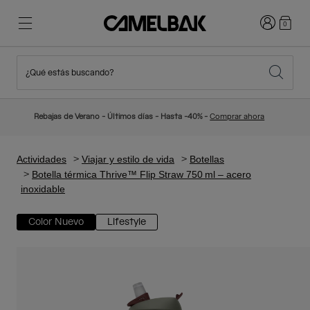
Iniciar sesi
0
¿Qué estás buscando?
Ciclismo
Blog
Destacados
Novedades
Rebajas de Verano - Últimos días - Hasta -40% -
Comprar ahora
Best Sellers
Running
Sobre Nosotros
Colección Niños
Actividades
Viajar y estilo de vida
Botellas
Botella térmica Thrive™ Flip Straw 750 ml – acero
inoxidable
Senderismo
Adiós a los desechables
Mochilas Hidratación
Color Nuevo
Lifestyle
Chalecos Hidratación
Esquí y snowboard
Nuestra misión
Bidones
Botellas