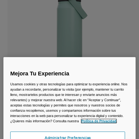
Viajar y estilo de vida
Partners
Tazas y Vasos
Riñoneras
Bolsas Bici
Bolsas Hidratación
Accessorios
Mejora Tu Experiencia
Ver todo
Usamos cookies y otras tecnologías para optimizar tu experiencia online. Nos
ayudan a recordarte, personalizar tu visita (por ejemplo, mantener tu carrito
lleno, mostrartelos productos que te interesan y enviarte anuncios más
Botella térmica Thrive™ Chug 750 ml –
relevantes) y mejorar nuestra web. Al hacer clic en "Aceptar y Continuar",
acero inoxidable
aceptas estas tecnologías y permites que nosotros y nuestros socios de
confianza recopilemos, usemos y compartamos información sobre tus
interacciones en la web para personalizar tu experiencia digital y contenido.
N.º de artículo
38259-E18-OS
¿Quieres más información? Consulta nuestra
Política de Privacidad
.
44,99 €
Administrar Preferencias