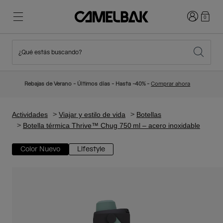
Iniciar sesi
0
¿Qué estás buscando?
Ciclismo
Blog
Destacados
Novedades
Rebajas de Verano - Últimos días - Hasta -40% -
Comprar ahora
Best Sellers
Running
Sobre Nosotros
Colección Niños
Actividades
Viajar y estilo de vida
Botellas
Botella térmica Thrive™ Chug 750 ml – acero inoxidable
Senderismo
Adiós a los desechables
Mochilas Hidratación
Color Nuevo
Lifestyle
Chalecos Hidratación
Esquí y snowboard
Nuestra misión
Bidones
Botellas