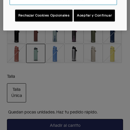
Rechazar Cookies Opcionales
Aceptar y Continuar
Color -
Silver Mist
seleccionado
Talla
Talla
Única
seleccionado
Quedan pocas unidades. Haz tu pedido rápido.
Añadir al carrito