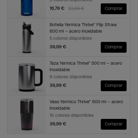
3 colores disponibles
Price reduced from
to
16,79 €
23,99 €
Comprar
Botella térmica Thrive™ Flip Straw
600 ml – acero inoxidable
5 colores disponibles
39,99 €
Comprar
Taza térmica Thrive™ 500 ml – acero
inoxidable
9 colores disponibles
39,99 €
Comprar
Vaso térmico Thrive™ 600 ml – acero
inoxidable
10 colores disponibles
39,99 €
Comprar