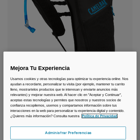
Viajar y estilo de vida
Partners
Tazas y Vasos
Riñoneras
Bolsas Bici
Bolsas Hidratación
Mejora Tu Experiencia
Accessorios
Usamos cookies y otras tecnologías para optimizar tu experiencia online. Nos
Ver todo
ayudan a recordarte, personalizar tu visita (por ejemplo, mantener tu carrito
lleno, mostrartelos productos que te interesan y enviarte anuncios más
Chaleco Dart™ Run con depósito Crux®
relevantes) y mejorar nuestra web. Al hacer clic en "Aceptar y Continuar",
1,5 L
aceptas estas tecnologías y permites que nosotros y nuestros socios de
confianza recopilemos, usemos y compartamos información sobre tus
interacciones en la web para personalizar tu experiencia digital y contenido.
N.º de artículo
38770-001-OS
¿Quieres más información? Consulta nuestra
Política de Privacidad
.
79,99 €
Administrar Preferencias