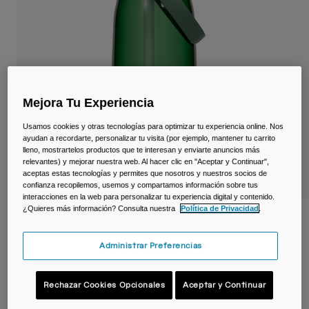
Viajar y estilo de vida
Partners
Tazas y Vasos
Riñoneras
Bolsas Bici
Mejora Tu Experiencia
Bolsas Hidratación
Usamos cookies y otras tecnologías para optimizar tu experiencia online. Nos
ayudan a recordarte, personalizar tu visita (por ejemplo, mantener tu carrito
lleno, mostrartelos productos que te interesan y enviarte anuncios más
Accessorios
relevantes) y mejorar nuestra web. Al hacer clic en "Aceptar y Continuar",
aceptas estas tecnologías y permites que nosotros y nuestros socios de
confianza recopilemos, usemos y compartamos información sobre tus
Ver todo
interacciones en la web para personalizar tu experiencia digital y contenido.
¿Quieres más información? Consulta nuestra
Política de Privacidad
.
Botella Thrive™ Flip Straw 1 L – Tritan™
Renew
Administrar Preferencias
N.º de artículo
38668-030-OS
Rechazar Cookies Opcionales
Aceptar y Continuar
Price reduced from
to
24,99 €
14,99 €
40% OFF