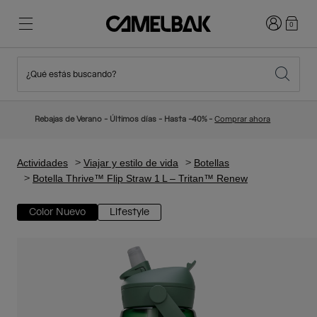
Iniciar sesi
0
¿Qué estás buscando?
Ciclismo
Blog
Destacados
Novedades
Rebajas de Verano - Últimos días - Hasta -40% -
Comprar ahora
Best Sellers
Running
Sobre Nosotros
Colección Niños
Actividades
Viajar y estilo de vida
Botellas
Botella Thrive™ Flip Straw 1 L – Tritan™ Renew
Senderismo
Adiós a los desechables
Mochilas Hidratación
Color Nuevo
Lifestyle
Chalecos Hidratación
Esquí y snowboard
Nuestra misión
Bidones
Botellas