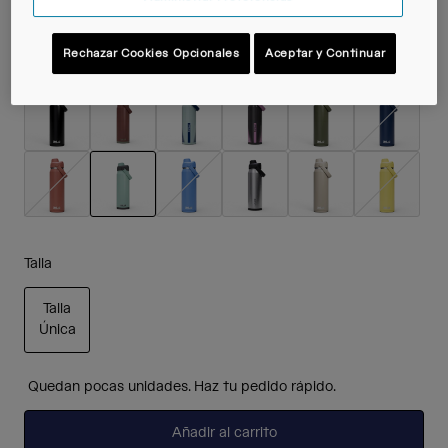
Rechazar Cookies Opcionales
Aceptar y Continuar
Color -
Silver Mist
seleccionado
Talla
Talla
Única
seleccionado
Quedan pocas unidades. Haz tu pedido rápido.
Añadir al carrito