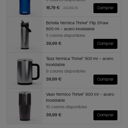
3 colores disponibles
Price reduced from
to
16,79 €
23,99 €
Comprar
Botella térmica Thrive™ Flip Straw
600 ml – acero inoxidable
5 colores disponibles
39,99 €
Comprar
Taza térmica Thrive™ 500 ml – acero
inoxidable
9 colores disponibles
39,99 €
Comprar
Vaso térmico Thrive™ 600 ml – acero
inoxidable
10 colores disponibles
39,99 €
Comprar