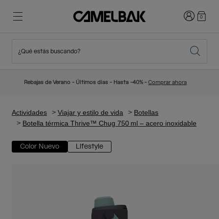
Iniciar sesi
0
¿Qué estás buscando?
Ciclismo
Blog
Destacados
Novedades
Rebajas de Verano - Últimos días - Hasta -40% -
Comprar ahora
Best Sellers
Running
Sobre Nosotros
Colección Niños
Actividades
Viajar y estilo de vida
Botellas
Botella térmica Thrive™ Chug 750 ml – acero inoxidable
Senderismo
Adiós a los desechables
Mochilas Hidratación
Color Nuevo
Lifestyle
Chalecos Hidratación
Esquí y snowboard
Nuestra misión
Bidones
Botellas