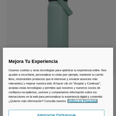
Viajar y estilo de vida
Partners
Tazas y Vasos
Riñoneras
Bolsas Bici
Bolsas Hidratación
Accessorios
Mejora Tu Experiencia
Ver todo
Usamos cookies y otras tecnologías para optimizar tu experiencia online. Nos
ayudan a recordarte, personalizar tu visita (por ejemplo, mantener tu carrito
lleno, mostrartelos productos que te interesan y enviarte anuncios más
Botella térmica Thrive™ Chug 750 ml –
relevantes) y mejorar nuestra web. Al hacer clic en "Aceptar y Continuar",
acero inoxidable
aceptas estas tecnologías y permites que nosotros y nuestros socios de
confianza recopilemos, usemos y compartamos información sobre tus
interacciones en la web para personalizar tu experiencia digital y contenido.
N.º de artículo
38259-E18-OS
¿Quieres más información? Consulta nuestra
Política de Privacidad
.
44,99 €
Administrar Preferencias