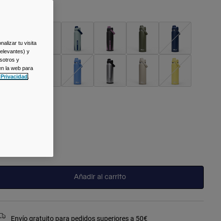
olor -
Black
alizar tu visita
relevantes) y
seleccionado
sotros y
en la web para
 Privacidad
.
alla
Talla
Única
seleccionado
Añadir al carrito
Envío gratuito para pedidos superiores a 50€