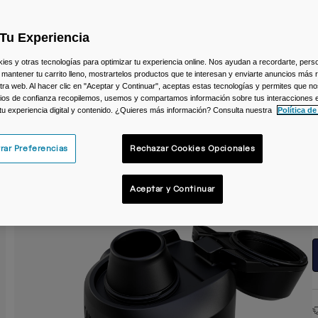
C
Tu Experiencia
s y otras tecnologías para optimizar tu experiencia online. Nos ayudan a recordarte, person
 mantener tu carrito lleno, mostrartelos productos que te interesan y enviarte anuncios más 
ra web. Al hacer clic en "Aceptar y Continuar", aceptas estas tecnologías y permites que no
ios de confianza recopilemos, usemos y compartamos información sobre tus interacciones 
 tu experiencia digital y contenido. ¿Quieres más información? Consulta nuestra
Política de
rar Preferencias
Rechazar Cookies Opcionales
T
Aceptar y Continuar