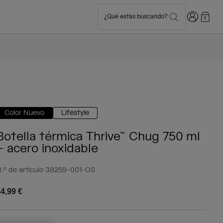
Iniciar sesi
¿Qué estás buscando?
0
Color Nuevo
Lifestyle
Botella térmica Thrive™ Chug 750 ml
– acero inoxidable
.º de artículo
38259-001-OS
4,99 €