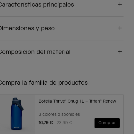
Características principales
Dimensiones y peso
Composición del material
Compra la familia de productos
Botella Thrive™ Chug 1 L – Tritan™ Renew
3 colores disponibles
Price reduced from
to
16,79 €
23,99 €
Comprar