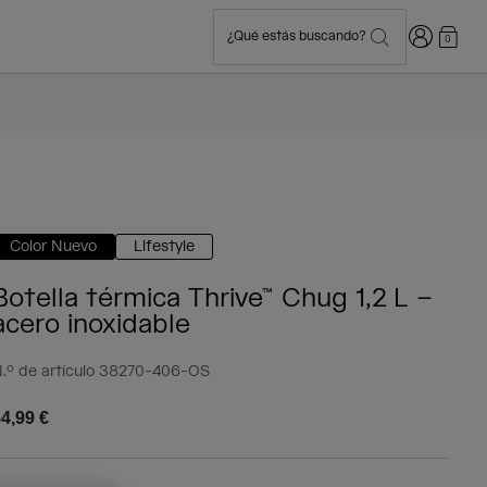
Iniciar sesi
¿Qué estás buscando?
0
Color Nuevo
Lifestyle
Botella térmica Thrive™ Chug 1,2 L –
acero inoxidable
.º de artículo
38270-406-OS
4,99 €