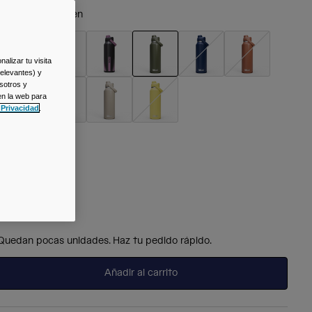
olor -
Moss Green
alizar tu visita
relevantes) y
seleccionado
sotros y
en la web para
 Privacidad
.
alla
Talla
Única
seleccionado
Quedan pocas unidades. Haz tu pedido rápido.
Añadir al carrito