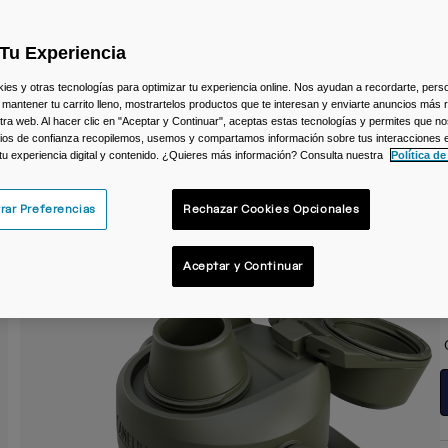
C
Tu Experiencia
s y otras tecnologías para optimizar tu experiencia online. Nos ayudan a recordarte, person
 mantener tu carrito lleno, mostrartelos productos que te interesan y enviarte anuncios más 
ra web. Al hacer clic en "Aceptar y Continuar", aceptas estas tecnologías y permites que no
ios de confianza recopilemos, usemos y compartamos información sobre tus interacciones 
 tu experiencia digital y contenido. ¿Quieres más información? Consulta nuestra
Política de
rar Preferencias
Rechazar Cookies Opcionales
T
Aceptar y Continuar