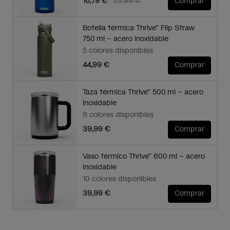
Price reduced from
to
16,79 €
23,99 €
Comprar
Botella térmica Thrive™ Flip Straw
750 ml – acero inoxidable
5 colores disponibles
44,99 €
Comprar
Taza térmica Thrive™ 500 ml – acero
inoxidable
9 colores disponibles
39,99 €
Comprar
Vaso térmico Thrive™ 600 ml – acero
inoxidable
10 colores disponibles
39,99 €
Comprar