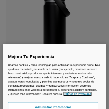
Viajar y estilo de vida
Partners
Tazas y Vasos
Riñoneras
Bolsas Bici
Bolsas Hidratación
Accessorios
Mejora Tu Experiencia
Usamos cookies y otras tecnologías para optimizar tu experiencia online. Nos
Ver todo
ayudan a recordarte, personalizar tu visita (por ejemplo, mantener tu carrito
lleno, mostrartelos productos que te interesan y enviarte anuncios más
Botella térmica Thrive™ 600 ml – acero
relevantes) y mejorar nuestra web. Al hacer clic en "Aceptar y Continuar",
inoxidable
aceptas estas tecnologías y permites que nosotros y nuestros socios de
confianza recopilemos, usemos y compartamos información sobre tus
interacciones en la web para personalizar tu experiencia digital y contenido.
N.º de artículo
38254-001-OS
¿Quieres más información? Consulta nuestra
Política de Privacidad
.
Price reduced from
to
39,99 €
27,99 €
30% OFF
Administrar Preferencias