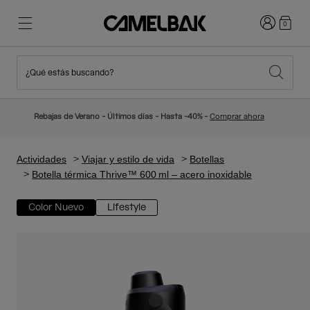
Iniciar sesi
0
¿Qué estás buscando?
Ciclismo
Blog
Destacados
Novedades
Rebajas de Verano - Últimos días - Hasta -40% -
Comprar ahora
Best Sellers
Running
Sobre Nosotros
Colección Niños
Actividades
Viajar y estilo de vida
Botellas
Botella térmica Thrive™ 600 ml – acero inoxidable
Senderismo
Adiós a los desechables
Mochilas Hidratación
Color Nuevo
Lifestyle
Chalecos Hidratación
Esquí y snowboard
Nuestra misión
Bidones
Botellas