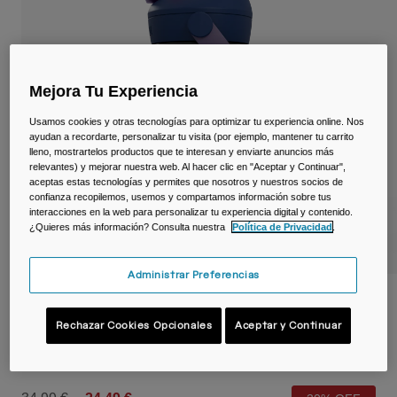
Viajar y estilo de vida
Partners
Tazas y Vasos
Riñoneras
Mejora Tu Experiencia
Bolsas Bici
Usamos cookies y otras tecnologías para optimizar tu experiencia online. Nos
ayudan a recordarte, personalizar tu visita (por ejemplo, mantener tu carrito
lleno, mostrartelos productos que te interesan y enviarte anuncios más
Bolsas Hidratación
relevantes) y mejorar nuestra web. Al hacer clic en "Aceptar y Continuar",
aceptas estas tecnologías y permites que nosotros y nuestros socios de
Accessorios
confianza recopilemos, usemos y compartamos información sobre tus
interacciones en la web para personalizar tu experiencia digital y contenido.
¿Quieres más información? Consulta nuestra
Política de Privacidad
.
Ver todo
Administrar Preferencias
Botella infantil Thrive™ Flip Straw de
350ml, acero inoxidable con aislamiento
Rechazar Cookies Opcionales
Aceptar y Continuar
N.º de artículo
39577-E24-OS