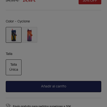
Price reduced from
to
34,99 €
24,49 €
30% OFF
Color -
Cyclone
seleccionado
Talla
Talla
Única
seleccionado
Añadir al carrito
Envío gratuito para pedidos superiores a 50€