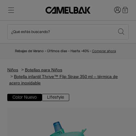
Iniciar sesi
0
¿Qué estás buscando?
Ciclismo
Blog
Destacados
Novedades
Rebajas de Verano - Últimos días - Hasta -40% -
Comprar ahora
Best Sellers
Running
Sobre Nosotros
Colección Niños
Niños
Botellas para Niños
Botella infantil Thrive™ Flip Straw 350 ml – térmica de
acero inoxidable
Senderismo
Adiós a los desechables
Mochilas Hidratación
Color Nuevo
Lifestyle
Chalecos Hidratación
Esquí y snowboard
Nuestra misión
Bidones
Botellas