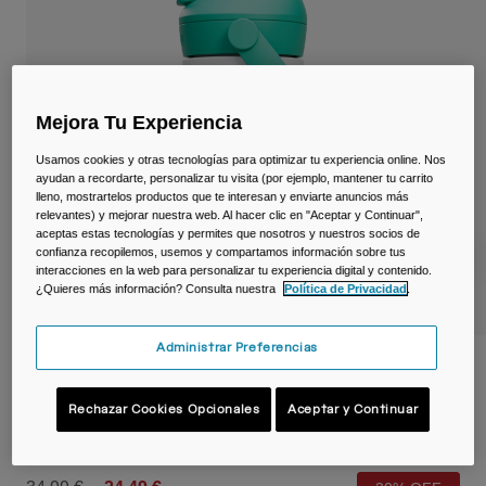
Viajar y estilo de vida
Partners
Tazas y Vasos
Riñoneras
Mejora Tu Experiencia
Bolsas Bici
Usamos cookies y otras tecnologías para optimizar tu experiencia online. Nos
ayudan a recordarte, personalizar tu visita (por ejemplo, mantener tu carrito
Bolsas Hidratación
lleno, mostrartelos productos que te interesan y enviarte anuncios más
relevantes) y mejorar nuestra web. Al hacer clic en "Aceptar y Continuar",
aceptas estas tecnologías y permites que nosotros y nuestros socios de
Accessorios
confianza recopilemos, usemos y compartamos información sobre tus
interacciones en la web para personalizar tu experiencia digital y contenido.
¿Quieres más información? Consulta nuestra
Política de Privacidad
.
Ver todo
Administrar Preferencias
Botella infantil Thrive™ Flip Straw 350 ml
– térmica de acero inoxidable
Rechazar Cookies Opcionales
Aceptar y Continuar
N.º de artículo
38170-C87-OS