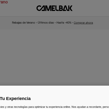
rano
Rebajas de Verano - Últimos días - Hasta -40% -
Comprar ahora
Tu Experiencia
Color Nuevo
s y otras tecnologías para optimizar tu experiencia online. Nos ayudan a recordarte, person