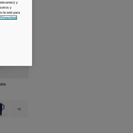
relevantes) y
sotros y
en la web para
 Privacidad
.
able
 Burnt Umber.
h type of Moss Green.
uct swatch type of Navy.
+6