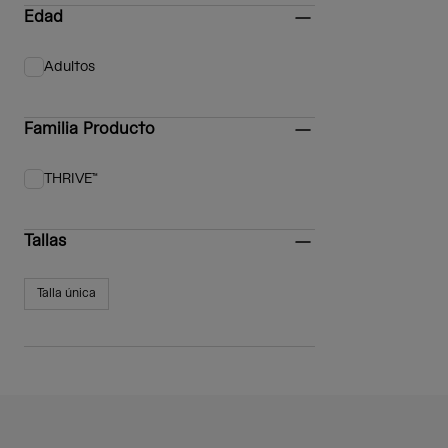
Edad
Adultos
Afinar por Edad: Adultos
Familia Producto
THRIVE™
Afinar por Familia Producto: THRIVE™
Tallas
Talla única
Afinar por Tallas: Talla única