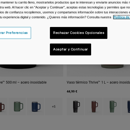
 mantener tu carrito lleno, mostrartelos productos que te interesan y enviarte anuncios más 
ra web. Al hacer clic en "Aceptar y Continuar", aceptas estas tecnologías y permites que no
ios de confianza recopilemos, usemos y compartamos información sobre tus interacciones 
 tu experiencia digital y contenido. ¿Quieres más información? Consulta nuestra
Política de
rar Preferencias
Rechazar Cookies Opcionales
Aceptar y Continuar
ve™ 500 ml – acero inoxidable
Vaso térmico Thrive™ 1 L – acero inoxid
44,99 €
 type of Black.
uct swatch type of Burnt Umber.
Product swatch type of Moss Green.
Product swatch type of Navy.
Product swatch type of Black.
Product swatch type of
Product swatc
Prod
+5