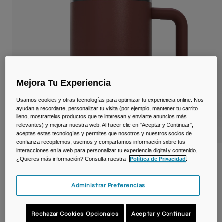
Viajar y estilo de vida
Partners
Tazas y Vasos
Riñoneras
Bolsas Bici
Mejora Tu Experiencia
Bolsas Hidratación
Usamos cookies y otras tecnologías para optimizar tu experiencia online. Nos
ayudan a recordarte, personalizar tu visita (por ejemplo, mantener tu carrito
Accessorios
lleno, mostrartelos productos que te interesan y enviarte anuncios más
relevantes) y mejorar nuestra web. Al hacer clic en "Aceptar y Continuar",
Ver todo
aceptas estas tecnologías y permites que nosotros y nuestros socios de
confianza recopilemos, usemos y compartamos información sobre tus
interacciones en la web para personalizar tu experiencia digital y contenido.
Taza térmica Thrive™ 500 ml – acero
¿Quieres más información? Consulta nuestra
Política de Privacidad
.
inoxidable
Administrar Preferencias
N.º de artículo
38539-E17-OS
39,99 €
Rechazar Cookies Opcionales
Aceptar y Continuar