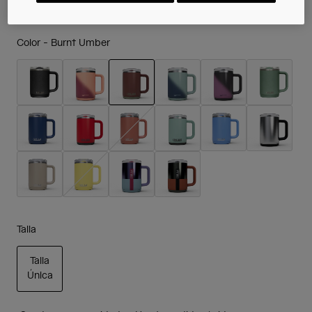
Color -
Burnt Umber
seleccionado
Talla
Talla
Única
seleccionado