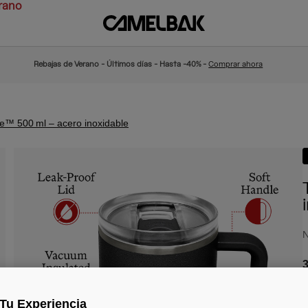
rano
Rebajas de Verano - Últimos días - Hasta -40% -
Comprar ahora
ve™ 500 ml – acero inoxidable
N
3
Tu Experiencia