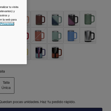
olor -
Black
alizar tu visita
relevantes) y
sotros y
en la web para
 Privacidad
.
seleccionado
alla
Talla
Única
seleccionado
Quedan pocas unidades. Haz tu pedido rápido.