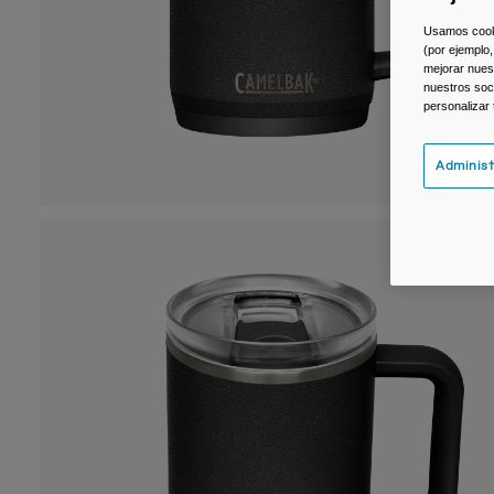
Usamos cookie
(por ejemplo,
mejorar nuest
nuestros soc
personalizar
Administ