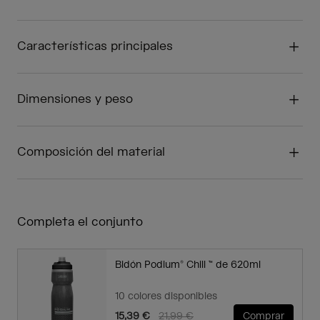
Características principales
Dimensiones y peso
Composición del material
Completa el conjunto
Bidón Podium® Chill ™ de 620ml
10 colores disponibles
Price reduced from
to
15,39 €
21,99 €
Comprar