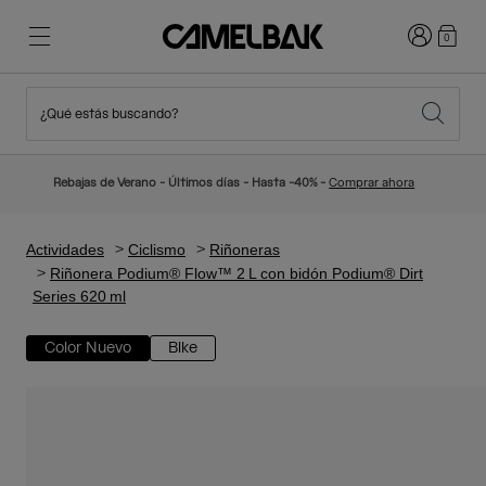
Iniciar sesi
0
¿Qué estás buscando?
Ciclismo
Blog
Destacados
Novedades
Rebajas de Verano - Últimos días - Hasta -40% -
Comprar ahora
Best Sellers
Running
Sobre Nosotros
Colección Niños
Actividades
Ciclismo
Riñoneras
Riñonera Podium® Flow™ 2 L con bidón Podium® Dirt
Series 620 ml
Senderismo
Adiós a los desechables
Mochilas Hidratación
Color Nuevo
Bike
Chalecos Hidratación
Esquí y snowboard
Nuestra misión
Bidones
Botellas