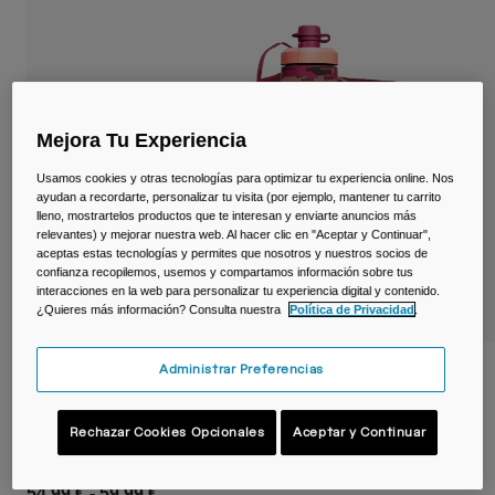
Viajar y estilo de vida
Partners
Tazas y Vasos
Riñoneras
Mejora Tu Experiencia
Bolsas Bici
Usamos cookies y otras tecnologías para optimizar tu experiencia online. Nos
Bolsas Hidratación
ayudan a recordarte, personalizar tu visita (por ejemplo, mantener tu carrito
lleno, mostrartelos productos que te interesan y enviarte anuncios más
relevantes) y mejorar nuestra web. Al hacer clic en "Aceptar y Continuar",
Accessorios
aceptas estas tecnologías y permites que nosotros y nuestros socios de
confianza recopilemos, usemos y compartamos información sobre tus
interacciones en la web para personalizar tu experiencia digital y contenido.
Ver todo
¿Quieres más información? Consulta nuestra
Política de Privacidad
.
Administrar Preferencias
Riñonera Podium® Flow™ 2 L con bidón
Podium® Dirt Series 620 ml
Rechazar Cookies Opcionales
Aceptar y Continuar
N.º de artículo
38644
54,99 €
-
59,99 €