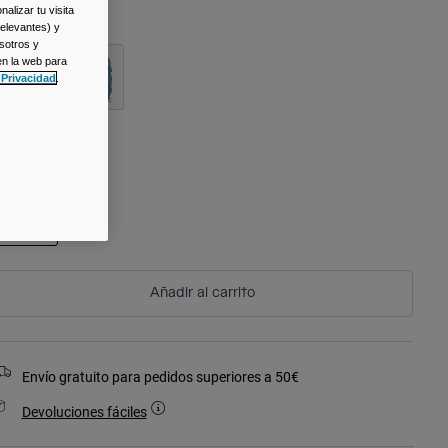
alizar tu visita
olor -
relevantes) y
sotros y
en la web para
 Privacidad
.
alla
Talla
Única
seleccionado
Añadir al carrito
Envío gratuito para pedidos superiores a 50€
Devoluciones fáciles