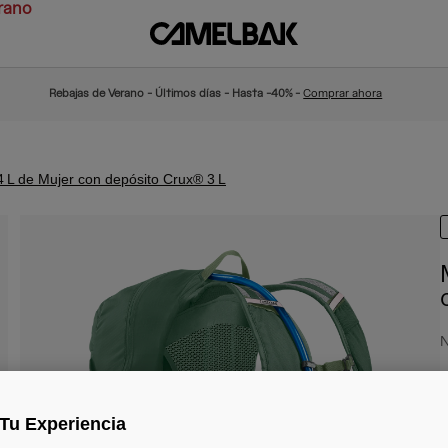
rano
Rebajas de Verano - Últimos días - Hasta -40% -
Comprar ahora
 L de Mujer con depósito Crux® 3 L
N
1
Tu Experiencia