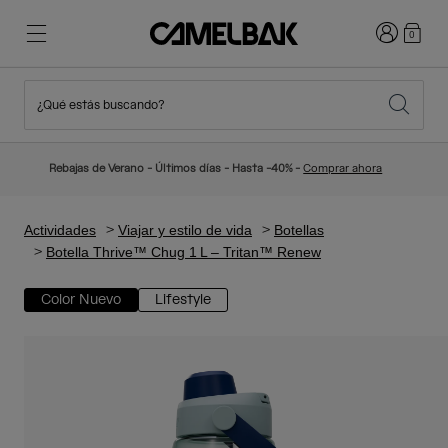
Iniciar sesi
0
¿Qué estás buscando?
Ciclismo
Blog
Destacados
Novedades
Rebajas de Verano - Últimos días - Hasta -40% -
Comprar ahora
Best Sellers
Running
Sobre Nosotros
Colección Niños
Actividades
Viajar y estilo de vida
Botellas
Botella Thrive™ Chug 1 L – Tritan™ Renew
Senderismo
Adiós a los desechables
Mochilas Hidratación
Color Nuevo
Lifestyle
Chalecos Hidratación
Esquí y snowboard
Nuestra misión
Bidones
Botellas