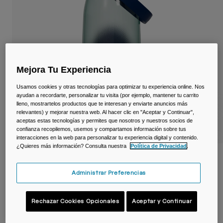
Viajar y estilo de vida
Partners
Tazas y Vasos
Riñoneras
Bolsas Bici
Mejora Tu Experiencia
Bolsas Hidratación
Usamos cookies y otras tecnologías para optimizar tu experiencia online. Nos
ayudan a recordarte, personalizar tu visita (por ejemplo, mantener tu carrito
lleno, mostrartelos productos que te interesan y enviarte anuncios más
Accessorios
relevantes) y mejorar nuestra web. Al hacer clic en "Aceptar y Continuar",
aceptas estas tecnologías y permites que nosotros y nuestros socios de
confianza recopilemos, usemos y compartamos información sobre tus
Ver todo
interacciones en la web para personalizar tu experiencia digital y contenido.
¿Quieres más información? Consulta nuestra
Política de Privacidad
.
Botella Thrive™ Chug 1 L – Tritan™ Renew
Administrar Preferencias
N.º de artículo
38665
23,99 €
Rechazar Cookies Opcionales
Aceptar y Continuar