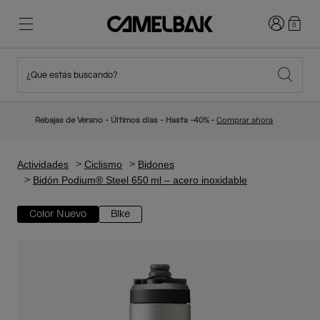
Iniciar sesi
0
¿Qué estás buscando?
Ciclismo
Blog
Destacados
Novedades
Rebajas de Verano - Últimos días - Hasta -40% -
Comprar ahora
Best Sellers
Running
Sobre Nosotros
Colección Niños
Actividades
Ciclismo
Bidones
Bidón Podium® Steel 650 ml – acero inoxidable
Senderismo
Adiós a los desechables
Mochilas Hidratación
Color Nuevo
Bike
Chalecos Hidratación
Esquí y snowboard
Nuestra misión
Bidones
Botellas