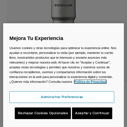
Viajar y estilo de vida
Partners
Tazas y Vasos
Riñoneras
Bolsas Bici
Mejora Tu Experiencia
Usamos cookies y otras tecnologías para optimizar tu experiencia online. Nos
Bolsas Hidratación
ayudan a recordarte, personalizar tu visita (por ejemplo, mantener tu carrito
lleno, mostrartelos productos que te interesan y enviarte anuncios más
relevantes) y mejorar nuestra web. Al hacer clic en "Aceptar y Continuar",
Accessorios
aceptas estas tecnologías y permites que nosotros y nuestros socios de
confianza recopilemos, usemos y compartamos información sobre tus
Ver todo
interacciones en la web para personalizar tu experiencia digital y contenido.
¿Quieres más información? Consulta nuestra
Política de Privacidad
.
Bidón Podium® Steel 650 ml – acero
inoxidable
Administrar Preferencias
N.º de artículo
38176-D49-OS
Rechazar Cookies Opcionales
Aceptar y Continuar
44,99 €