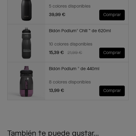
5 colores disponibles
39,99 €
Comprar
Bidón Podium® Chill ™ de 620ml
10 colores disponibles
Price reduced from
to
15,39 €
21,99 €
Comprar
Bidón Podium ® de 440ml
8 colores disponibles
13,99 €
Comprar
También te puede gustar...