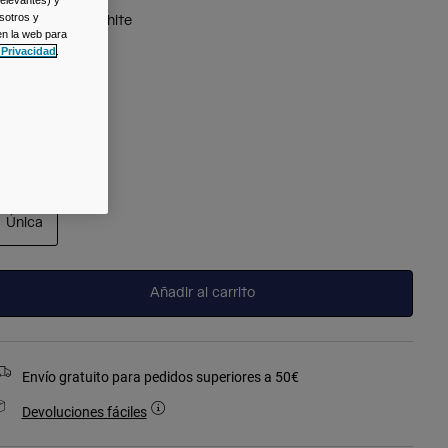
relevantes) y
sotros y
olor -
Natural White
en la web para
 Privacidad
.
seleccionado
alla
Talla
Única
seleccionado
Añadir al carrito
Envío gratuito para pedidos superiores a 50€
Devoluciones fáciles