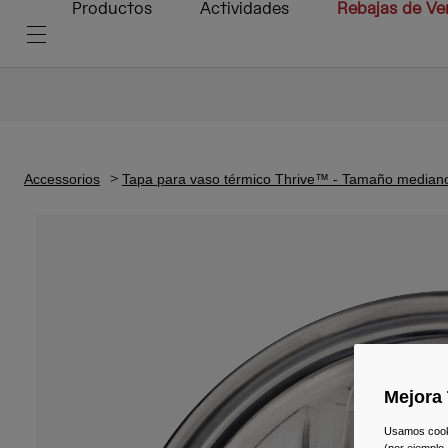
Productos
Actividades
Rebajas de Ve
Accessorios
Tapa para vaso térmico Thrive™ - Tamaño median
Mejora 
Usamos cookie