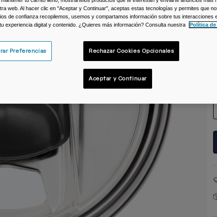
 mantener tu carrito lleno, mostrartelos productos que te interesan y enviarte anuncios más 
ra web. Al hacer clic en "Aceptar y Continuar", aceptas estas tecnologías y permites que no
C
ios de confianza recopilemos, usemos y compartamos información sobre tus interacciones 
 tu experiencia digital y contenido. ¿Quieres más información? Consulta nuestra
Política de
rar Preferencias
Rechazar Cookies Opcionales
T
Aceptar y Continuar