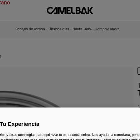
rano
Rebajas de Verano - Últimos días - Hasta -40% -
Comprar ahora
o
N
1
Tu Experiencia
s y otras tecnologías para optimizar tu experiencia online. Nos ayudan a recordarte, person