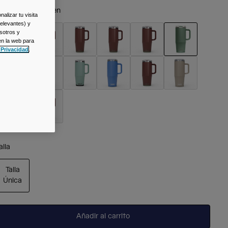
olor -
Moss Green
alizar tu visita
relevantes) y
sotros y
en la web para
 Privacidad
.
seleccionado
alla
Talla
Única
seleccionado
Añadir al carrito