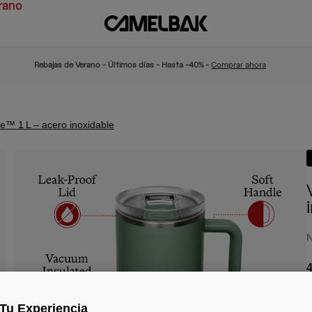
rano
Rebajas de Verano - Últimos días - Hasta -40% -
Comprar ahora
ve™ 1 L – acero inoxidable
N
4
Tu Experiencia