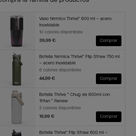
Compra la familia de productos
Vaso térmico Thrive™ 600 ml – acero
inoxidable
10 colores disponibles
39,99 €
Comprar
Botella térmica Thrive™ Flip Straw 750 ml
– acero inoxidable
6 colores disponibles
44,99 €
Comprar
Botella Thrive ™ Chug de 600ml con
Tritan ™ Renew
2 colores disponibles
19,99 €
Comprar
Botella Thrive™ Flip Straw 600 ml –