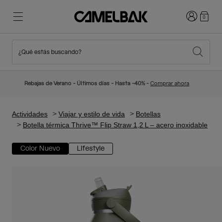
Iniciar sesi
0
¿Qué estás buscando?
Ciclismo
Blog
Destacados
Novedades
Rebajas de Verano - Últimos días - Hasta -40% -
Comprar ahora
Best Sellers
Running
Sobre Nosotros
Colección Niños
Actividades
Viajar y estilo de vida
Botellas
Botella térmica Thrive™ Flip Straw 1,2 L – acero inoxidable
Senderismo
Adiós a los desechables
Mochilas Hidratación
Color Nuevo
Lifestyle
Chalecos Hidratación
Esquí y snowboard
Nuestra misión
Bidones
Botellas