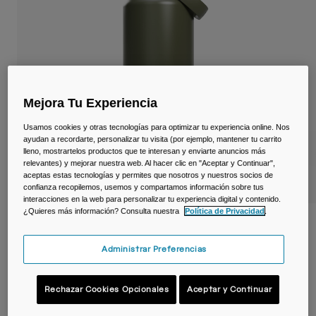
Viajar y estilo de vida
Partners
Tazas y Vasos
Riñoneras
Bolsas Bici
Mejora Tu Experiencia
Bolsas Hidratación
Usamos cookies y otras tecnologías para optimizar tu experiencia online. Nos
ayudan a recordarte, personalizar tu visita (por ejemplo, mantener tu carrito
lleno, mostrartelos productos que te interesan y enviarte anuncios más
Accessorios
relevantes) y mejorar nuestra web. Al hacer clic en "Aceptar y Continuar",
aceptas estas tecnologías y permites que nosotros y nuestros socios de
confianza recopilemos, usemos y compartamos información sobre tus
Ver todo
interacciones en la web para personalizar tu experiencia digital y contenido.
¿Quieres más información? Consulta nuestra
Política de Privacidad
.
Botella térmica Thrive™ Flip Straw 1,2 L –
acero inoxidable
Administrar Preferencias
N.º de artículo
38310-406-OS
Rechazar Cookies Opcionales
Aceptar y Continuar
54,99 €