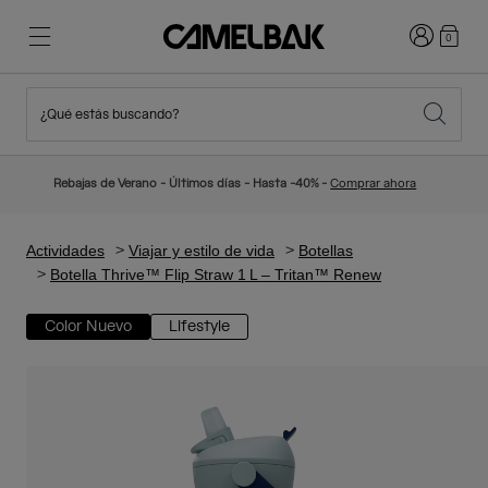
Iniciar sesi
0
¿Qué estás buscando?
Ciclismo
Blog
Destacados
Novedades
Rebajas de Verano - Últimos días - Hasta -40% -
Comprar ahora
Best Sellers
Running
Sobre Nosotros
Colección Niños
Actividades
Viajar y estilo de vida
Botellas
Botella Thrive™ Flip Straw 1 L – Tritan™ Renew
Senderismo
Adiós a los desechables
Mochilas Hidratación
Color Nuevo
Lifestyle
Chalecos Hidratación
Esquí y snowboard
Nuestra misión
Bidones
Botellas