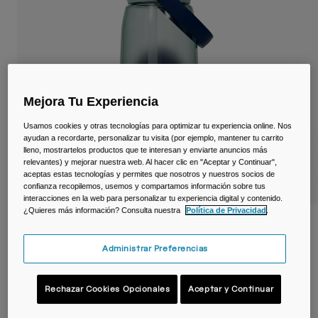
Viajar y estilo de vida
Partners
Tazas y Vasos
Riñoneras
Bolsas Bici
Mejora Tu Experiencia
Bolsas Hidratación
Usamos cookies y otras tecnologías para optimizar tu experiencia online. Nos
ayudan a recordarte, personalizar tu visita (por ejemplo, mantener tu carrito
lleno, mostrartelos productos que te interesan y enviarte anuncios más
Accessorios
relevantes) y mejorar nuestra web. Al hacer clic en "Aceptar y Continuar",
aceptas estas tecnologías y permites que nosotros y nuestros socios de
confianza recopilemos, usemos y compartamos información sobre tus
Ver todo
interacciones en la web para personalizar tu experiencia digital y contenido.
¿Quieres más información? Consulta nuestra
Política de Privacidad
.
Botella Thrive™ Flip Straw 1 L – Tritan™
Renew
Administrar Preferencias
N.º de artículo
38668-F46-OS
Rechazar Cookies Opcionales
Aceptar y Continuar
24,99 €