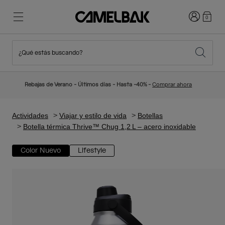
Iniciar sesi
0
¿Qué estás buscando?
Ciclismo
Blog
Destacados
Novedades
Rebajas de Verano - Últimos días - Hasta -40% -
Comprar ahora
Best Sellers
Running
Sobre Nosotros
Colección Niños
Actividades
Viajar y estilo de vida
Botellas
Botella térmica Thrive™ Chug 1,2 L – acero inoxidable
Senderismo
Adiós a los desechables
Mochilas Hidratación
Color Nuevo
Lifestyle
Chalecos Hidratación
Esquí y snowboard
Nuestra misión
Bidones
Botellas