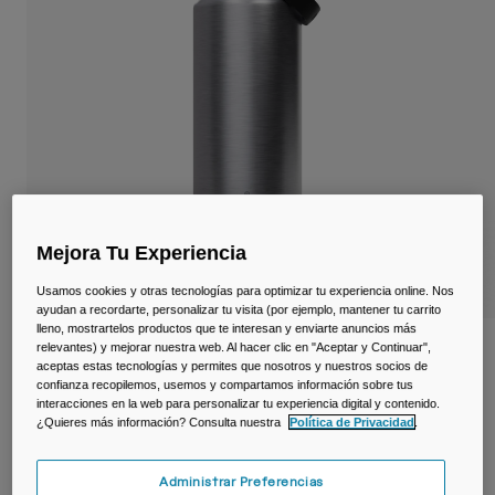
Viajar y estilo de vida
Partners
Tazas y Vasos
Riñoneras
Bolsas Bici
Bolsas Hidratación
Accessorios
Mejora Tu Experiencia
Usamos cookies y otras tecnologías para optimizar tu experiencia online. Nos
Ver todo
ayudan a recordarte, personalizar tu visita (por ejemplo, mantener tu carrito
lleno, mostrartelos productos que te interesan y enviarte anuncios más
relevantes) y mejorar nuestra web. Al hacer clic en "Aceptar y Continuar",
Botella térmica Thrive™ Chug 1,2 L –
aceptas estas tecnologías y permites que nosotros y nuestros socios de
acero inoxidable
confianza recopilemos, usemos y compartamos información sobre tus
interacciones en la web para personalizar tu experiencia digital y contenido.
N.º de artículo
38270-D49-OS
¿Quieres más información? Consulta nuestra
Política de Privacidad
.
54,99 €
Administrar Preferencias