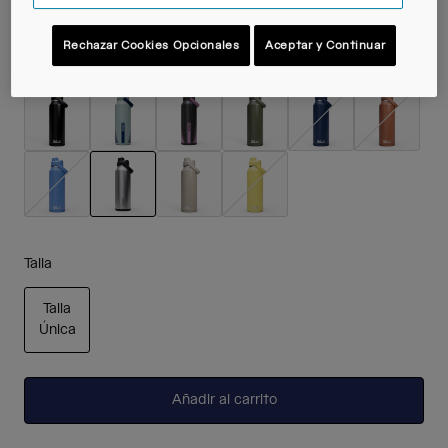
Rechazar Cookies Opcionales
Aceptar y Continuar
Color -
Stainless
seleccionado
Talla
Talla
Única
seleccionado
Añadir al carrito